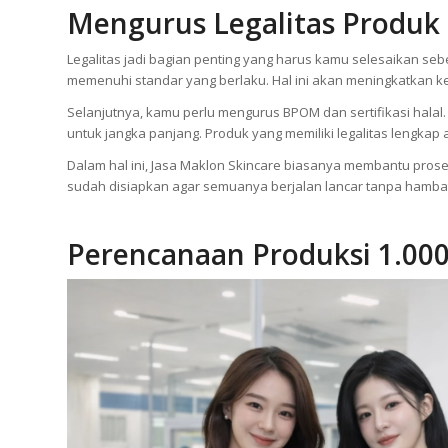
Jasa Maklon Skincare akan memfasilitasi proses ini agar kam
memastikan bahwa produk yang kamu rilis benar-benar berkua
Mengurus Legalitas Produk 
Legalitas jadi bagian penting yang harus kamu selesaikan se
memenuhi standar yang berlaku. Hal ini akan meningkatkan
Selanjutnya, kamu perlu mengurus BPOM dan sertifikasi halal
untuk jangka panjang. Produk yang memiliki legalitas lengkap
Dalam hal ini, Jasa Maklon Skincare biasanya membantu proses 
sudah disiapkan agar semuanya berjalan lancar tanpa hamba
Perencanaan Produksi 1.00