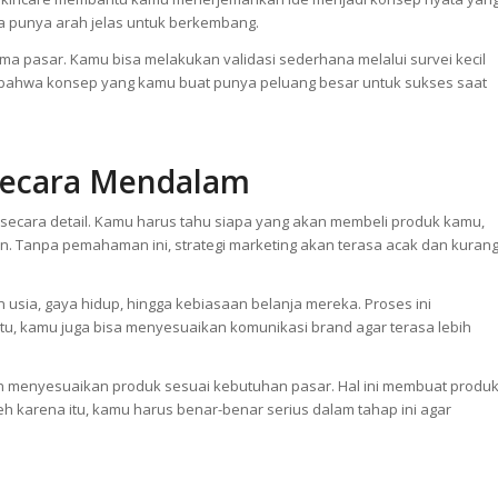
an tone yang konsisten, pilih nama yang mudah diingat, lalu arahkan
on Skincare membantu kamu menerjemahkan ide menjadi konsep nyata yan
uga punya arah jelas untuk berkembang.
rima pasar. Kamu bisa melakukan validasi sederhana melalui survei kecil
an bahwa konsep yang kamu buat punya peluang besar untuk sukses saat
Secara Mendalam
t secara detail. Kamu harus tahu siapa yang akan membeli produk kamu,
 Tanpa pemahaman ini, strategi marketing akan terasa acak dan kuran
sia, gaya hidup, hingga kebiasaan belanja mereka. Proses ini
tu, kamu juga bisa menyesuaikan komunikasi brand agar terasa lebih
en menyesuaikan produk sesuai kebutuhan pasar. Hal ini membuat produ
h karena itu, kamu harus benar-benar serius dalam tahap ini agar