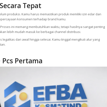
u bisa mendapatkan formula terbaik. Dengan proses yang tepat, kamu bis
litas dan siap bersaing.
Secara Tepat
belum produksi. Kamu harus memastikan produk memiliki izin edar dan
 kepercayaan konsumen terhadap brand kamu.
. Proses ini memang membutuhkan waktu, tetapi hasilnya sangat penting
 akan lebih mudah masuk ke berbagai channel distribusi.
legalitas dari awal hingga selesai. Kamu tinggal mengikuti alur yang
tan.
0 Pcs Pertama