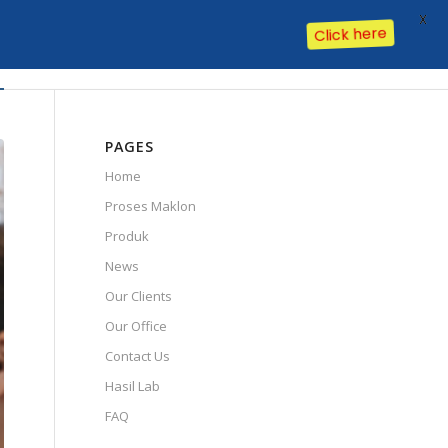
X
Click here
Our Clients
Our Office
Contact Us
Hasil Lab
FAQ
PAGES
Home
Proses Maklon
Produk
News
Our Clients
Our Office
Contact Us