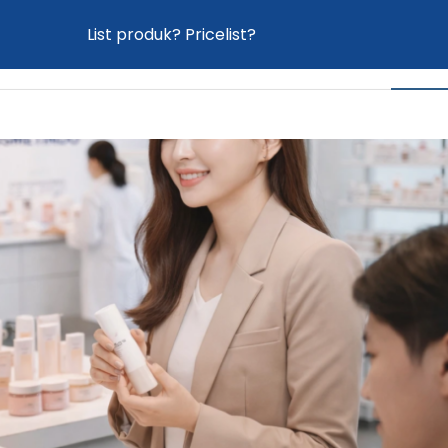
List produk? Pricelist?
Home
Proses Maklon
Produk
News