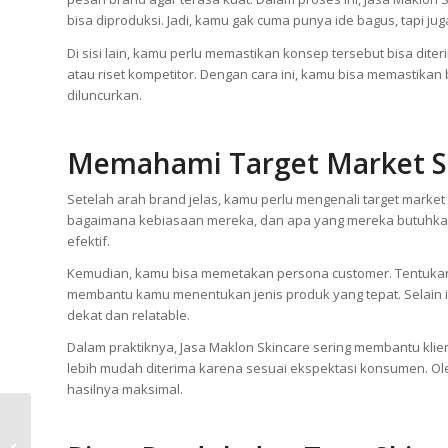
diselesaikan, serta value yang ingin kamu tawarkan.
Selanjutnya, kamu bisa mulai menyusun karakter brand. Gunak
pesan brand agar terasa kuat. Dalam proses ini, Jasa Makl
bisa diproduksi. Jadi, kamu gak cuma punya ide bagus, tapi j
Di sisi lain, kamu perlu memastikan konsep tersebut bisa dite
atau riset kompetitor. Dengan cara ini, kamu bisa memastik
diluncurkan.
Memahami Target Market 
Setelah arah brand jelas, kamu perlu mengenali target marke
bagaimana kebiasaan mereka, dan apa yang mereka butuhkan.
efektif.
Kemudian, kamu bisa memetakan persona customer. Tentukan u
membantu kamu menentukan jenis produk yang tepat. Selain i
dekat dan relatable.
Dalam praktiknya, Jasa Maklon Skincare sering membantu kli
Jasa Maklon Kosmetik:
lebih mudah diterima karena sesuai ekspektasi konsumen. Ole
7 Alur dari Deal hingga