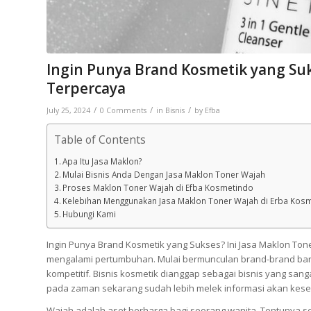
Ingin Punya Brand Kosmetik yang Suk
Terpercaya
/
/
/
July 25, 2024
0 Comments
in
Bisnis
by
Efba
Table of Contents
Apa Itu Jasa Maklon?
Mulai Bisnis Anda Dengan Jasa Maklon Toner Wajah
Proses Maklon Toner Wajah di Efba Kosmetindo
Kelebihan Menggunakan Jasa Maklon Toner Wajah di Erba Kos
Hubungi Kami
Ingin Punya Brand Kosmetik yang Sukses? Ini Jasa Maklon Toner
mengalami pertumbuhan. Mulai bermunculan brand-brand baru
kompetitif. Bisnis kosmetik dianggap sebagai bisnis yang san
pada zaman sekarang sudah lebih melek informasi akan keseh
Wajah adalah aset berharga bagi seorang wanita. Tentunya s