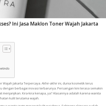
ses? Ini Jasa Maklon Toner Wajah Jakarta
metindo
 Wajah Jakarta Terpercaya. Akhir-akhir ini, dunia kosmetik terus
 dengan berbagai inovasi terbarunya. Persaingan kini terasa semakin
gat menjanjikan. Kira-kira kenapa, ya? Alasannya adalah karena wanita
atan kulit terutama wajah.
emua wanita ingin merawat kulit wajahnya. Sehingga skincare sudah