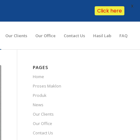
X
Click here
Our Clients
Our Office
Contact Us
Hasil Lab
FAQ
PAGES
Home
Proses Maklon
Produk
News
Our Clients
Our Office
Contact Us