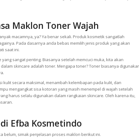
asa Maklon Toner Wajah
anyak macamnya, ya? Ya benar sekali. Produk kosmetik sangatlah
ebagainya. Pada dasarnya anda bebas memilih jenis produk yang akan
i saat ini.
 yang sangat penting. Biasanya setelah memcuci muka, kita akan
dalam skincare adalah toner. Mengapa toner? Toner biasanya digunaka
ya.
i kulit secara maksimal, menambah kelembapan pada kulit, dan
ampu mengangkat sisa kotoran yang masih menempel di wajah setelah
g harus selalu digunakan dalam rangkaian skincare. Oleh karena itu,
asaran.
 di Efba Kosmetindo
belum, simak penjelasan proses maklon berikut ini.