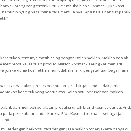
 banyak orang yang tertarik untuk membuka bisnis kosmetik. Jika kamu
ik, namun bingung bagaimana cara memulainya? Apa harus bangun pabrik
etik?
 kecantikan, tentunya masih asing dengan istilah maklon. Maklon adalah
am memproduksi sebuah produk. Maklon kosmetik sering kali menjadi
ik terjun ke dunia kosmetik namun tidak memiliki pengetahuan bagaimana
ntu anda dalam proses pembuatan produk. Jadi anda tidak perlu
mciptakan kosmetik yang berkualitas. Salah satu perusahaan maklon
 pabrik dan membeli peralatan produksi untuk brand kosmetik anda. And
ja pada perusahaan anda. Karena Efba Kosmetindo hadir sebagai jasa
ah anda.
mulai dengan berkonsultasi dengan jasa maklon toner Jakarta hanya di