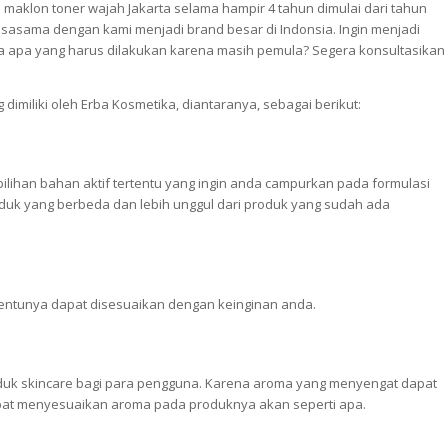
maklon toner wajah Jakarta selama hampir 4 tahun dimulai dari tahun
sasama dengan kami menjadi brand besar di Indonsia. Ingin menjadi
a apa yang harus dilakukan karena masih pemula? Segera konsultasikan
dimiliki oleh Erba Kosmetika, diantaranya, sebagai berikut:
ilihan bahan aktif tertentu yang ingin anda campurkan pada formulasi
k yang berbeda dan lebih unggul dari produk yang sudah ada
entunya dapat disesuaikan dengan keinginan anda.
oduk skincare bagi para pengguna. Karena aroma yang menyengat dapat
apat menyesuaikan aroma pada produknya akan seperti apa.