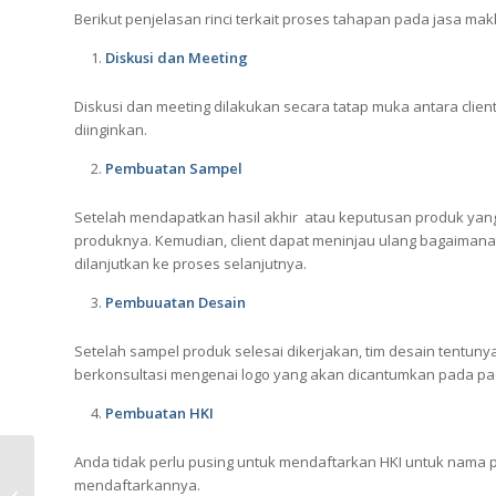
Berikut penjelasan rinci terkait proses tahapan pada jasa mak
Diskusi dan Meeting
Diskusi dan meeting dilakukan secara tatap muka antara cli
diinginkan.
Pembuatan Sampel
Setelah mendapatkan hasil akhir atau keputusan produk yang
produknya. Kemudian, client dapat meninjau ulang bagaimana 
dilanjutkan ke proses selanjutnya.
Pembuuatan Desain
Setelah sampel produk selesai dikerjakan, tim desain tentun
berkonsultasi mengenai logo yang akan dicantumkan pada pa
Pembuatan HKI
Anda tidak perlu pusing untuk mendaftarkan HKI untuk nama
Jasa Maklon Night
mendaftarkannya.