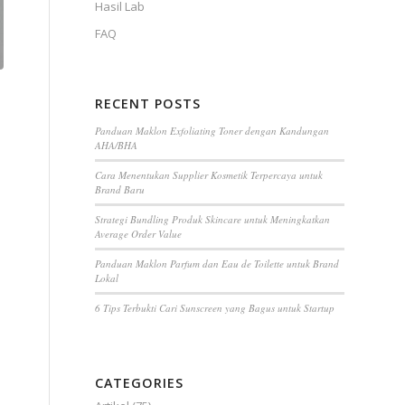
Hasil Lab
FAQ
RECENT POSTS
Panduan Maklon Exfoliating Toner dengan Kandungan
AHA/BHA
Cara Menentukan Supplier Kosmetik Terpercaya untuk
Brand Baru
Strategi Bundling Produk Skincare untuk Meningkatkan
Average Order Value
Panduan Maklon Parfum dan Eau de Toilette untuk Brand
Lokal
6 Tips Terbukti Cari Sunscreen yang Bagus untuk Startup
CATEGORIES