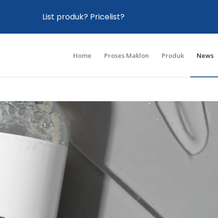
List produk? Pricelist?
Home
Proses Maklon
Produk
News