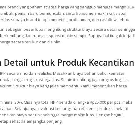
i cuma brand yang paham strategi harga yang sanggup menjaga margin 30%
 tumbuh, pemain baru bermunculan, serta konsumen makin kritis soal
erdas supaya brand tetap kompetitif, profit aman, dan cashflow sehat.
n sebagian besar lupa menghitung struktur biaya secara detail sehingga
it berkembang dan ruang ekspansi makin sempit. Supaya hal itu gak terjadi
arga secara terukur dan disiplin.
 Detail untuk Produk Kecantikan
PP secara rinci dan realistis. Masukkan biaya bahan baku, kemasan
ula, hingga registrasi legalitas. Selain itu, hitung juga ongkos logistik,
 akurat. Struktur biaya yang jelas membantu kamu menentukan harga
minimal 30%. Misalnya total HPP berada di angka Rp25.000 per pcs, maka
 aman. Selanjutnya, evaluasi kemungkinan efisiensi produksi melalui