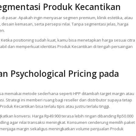
menekan biaya per unit sehingga margin makin luas. Dengan begitu,
tetap sehat dalam jangka panjang.
Segmentasi Produk Kecantikan
di pasar. Apakah ingin menyasar segmen premium, klinik estetika, atau
desain kemasan, serta persepsi nilai. Tanpa segmentasi jelas, harga
en.
r. Ketika positioning sudah kuat, kamu bisa menetapkan harga sesuai citra
stabil dan memperkuat identitas Produk Kecantikan di tengah persaingan
n Psychological Pricing pada
isa memakai metode sederhana seperti HPP ditambah target margin atau
si. Strategi ini memberi ruang bagi reseller dan distributor supaya tetap
k Kecantikan bisa terlalu tipis atau justru terlalu tinggi.