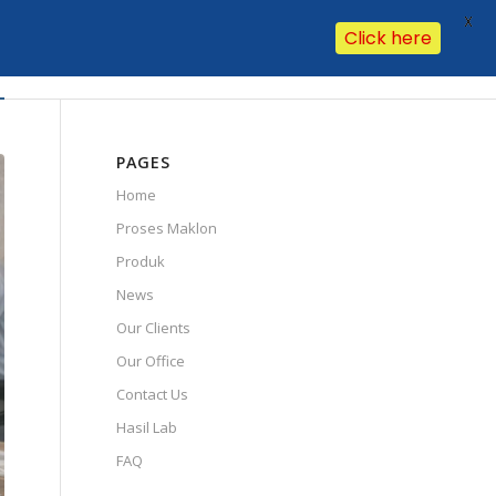
X
Click here
Our Clients
Our Office
Contact Us
Hasil Lab
FAQ
PAGES
Home
Proses Maklon
Produk
News
Our Clients
Our Office
Contact Us