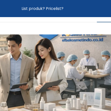
List produk? Pricelist?
Home
Proses Maklon
Produk
News