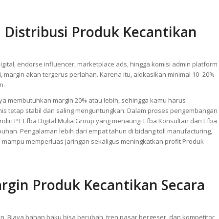
katkan konversi. Harga Rp49.900 terasa lebih ringan dibanding Rp50.000
dling agar nilai transaksi meningkat. Konsumen cenderung memilih paket
ut menjaga margin sekaligus meningkatkan volume penjualan Produk
 Distribusi Produk Kecantikan
igital, endorse influencer, marketplace ads, hingga komisi admin platform
margin akan tergerus perlahan. Karena itu, alokasikan minimal 10–20%
n.
asanya membutuhkan margin 20% atau lebih, sehingga kamu harus
snis tetap stabil dan saling menguntungkan. Dalam proses pengembangan
ndiri PT Efba Digital Mulia Group yang menaungi Efba Konsultan dan Efba
han. Pengalaman lebih dari empat tahun di bidang toll manufacturing,
 mampu memperluas jaringan sekaligus meningkatkan profit Produk
rgin Produk Kecantikan Secara