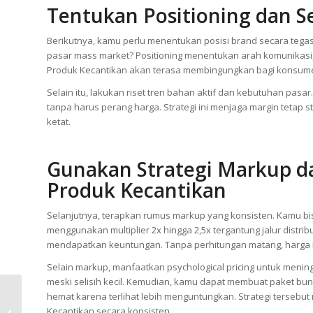
peningkatan kuantitas order. Volume yang lebih besar sering 
Produk Kecantikan mampu bersaing sekaligus menjaga profit 
Tentukan Positioning dan 
Berikutnya, kamu perlu menentukan posisi brand secara tegas 
pasar mass market? Positioning menentukan arah komunikasi, 
Produk Kecantikan akan terasa membingungkan bagi konsum
Selain itu, lakukan riset tren bahan aktif dan kebutuhan pasa
tanpa harus perang harga. Strategi ini menjaga margin tetap 
ketat.
Gunakan Strategi Markup da
Produk Kecantikan
Selanjutnya, terapkan rumus markup yang konsisten. Kamu b
menggunakan multiplier 2x hingga 2,5x tergantung jalur distribu
Maklon Kopi: 8 Formula
mendapatkan keuntungan. Tanpa perhitungan matang, harga Produ
Serbuk Favorit Paling