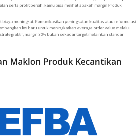
an. Biaya bahan baku bisa berubah, tren pasar bergeser, dan kompetitor
an serta profit bersih, kamu bisa melihat apakah margin Produk
 biaya meningkat. Komunikasikan peningkatan kualitas atau reformulasi
mbangkan lini baru untuk meningkatkan average order value melalui
n strategi aktif, margin 30% bukan sekadar target melainkan standar
an Maklon Produk Kecantikan