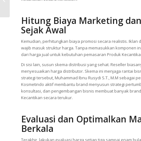
Selain markup, manfaatkan psychological pricing untuk mening
Prospek Untuk Tahun
meski selisih kecil. Kemudian, kamu dapat membuat paket bun
2026
hemat karena terlihat lebih menguntungkan. Strategi terseb
Kecantikan secara konsisten.
Hitung Biaya Marketing dan
Sejak Awal
Kemudian, perhitungkan biaya promosi secara realistis. Iklan d
wajib masuk struktur harga. Tanpa memasukkan komponen ini, 
dari harga jual untuk kebutuhan pemasaran Produk Kecantika
Di sisi lain, susun skema distribusi yang sehat. Reseller bi
menyesuaikan harga distributor. Skema ini menjaga rantai bi
strategi tersebut, Muhammad Ibnu Rusydi S.T., M.M sebagai pe
Kosmetindo aktif membantu brand menyusun strategi pertumbu
konsultasi, dan pengembangan bisnis membuat banyak brand
Kecantikan secara terukur.
Evaluasi dan Optimalkan Ma