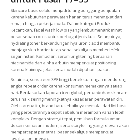
Skincare basic selalu menjadi tulang punggung penjualan
karena kebutuhan perawatan harian terus meningkat dari
remaja hingga pekerja muda. Dalam kategori Produk
Kecantikan, facial wash low pH yang lembut menarik minat
besar sebab cocok untuk berbagai jenis kulit. Selanjutnya,
hydrating toner berkandungan hyaluronic acid membantu
menjaga skin barrier tetap sehat sekaligus memberi efek
segar instan. Kemudian, serum brightening berbahan
niacinamide dan alpha arbutin memperkuat positioning
karena klaimnya jelas serta mudah dipahami pasar.
Selain itu, sunscreen SPF tinggi bertekstur ringan mendorong
angka repeat order karena konsumen memakainya setiap
hari. Berdasarkan laporan tren global, pertumbuhan skincare
terus naik seiring meningkatnya kesadaran perawatan diri.
Oleh karena itu, brand baru sebaiknya memulai dari lini basic
yang perputarannya cepat sebelum merambah varian lebih
kompleks. Dengan strategi tepat, pemilihan formula aman,
desain kemasan modern, serta storytelling yang relevan akan
mempercepat penetrasi pasar sekaligus memperkuat
loyalitas pelanggan.