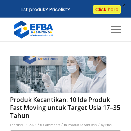
X
List produk? Pricelist?
Click here
Produk Kecantikan: 10 Ide Produk
Fast Moving untuk Target Usia 17–35
Tahun
/
/
/
Februari 18, 2026
0 Comments
in
Produk Kecantikan
by
Efba