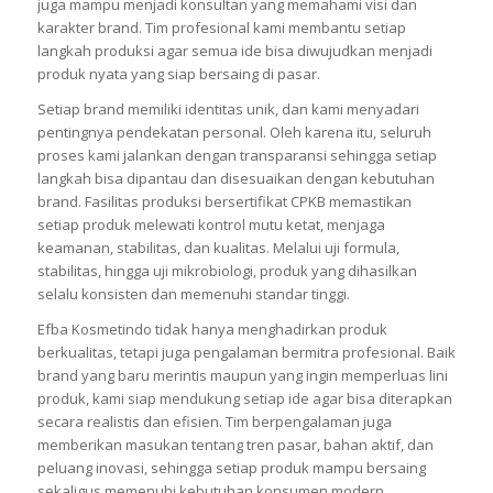
juga mampu menjadi konsultan yang memahami visi dan
karakter brand. Tim profesional kami membantu setiap
langkah produksi agar semua ide bisa diwujudkan menjadi
produk nyata yang siap bersaing di pasar.
Setiap brand memiliki identitas unik, dan kami menyadari
pentingnya pendekatan personal. Oleh karena itu, seluruh
proses kami jalankan dengan transparansi sehingga setiap
langkah bisa dipantau dan disesuaikan dengan kebutuhan
brand. Fasilitas produksi bersertifikat CPKB memastikan
setiap produk melewati kontrol mutu ketat, menjaga
keamanan, stabilitas, dan kualitas. Melalui uji formula,
stabilitas, hingga uji mikrobiologi, produk yang dihasilkan
selalu konsisten dan memenuhi standar tinggi.
Efba Kosmetindo tidak hanya menghadirkan produk
berkualitas, tetapi juga pengalaman bermitra profesional. Baik
brand yang baru merintis maupun yang ingin memperluas lini
produk, kami siap mendukung setiap ide agar bisa diterapkan
secara realistis dan efisien. Tim berpengalaman juga
memberikan masukan tentang tren pasar, bahan aktif, dan
peluang inovasi, sehingga setiap produk mampu bersaing
sekaligus memenuhi kebutuhan konsumen modern.