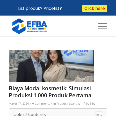
X
Click here
List produk? Pricelist?
Biaya Modal kosmetik: Simulasi
Produksi 1.000 Produk Pertama
/
/
/
Maret 17, 2026
0 Comments
in
Produk Kecantikan
by
Efba
Table of Contents