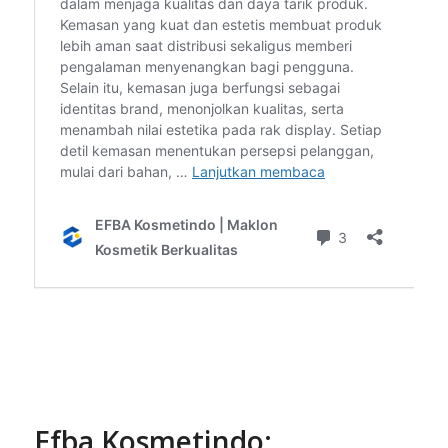
E
f
ba Kosmetindo: