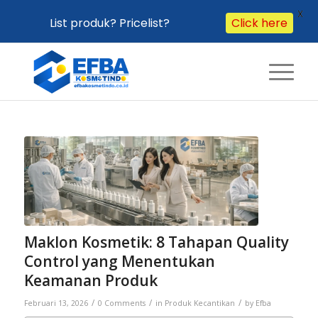
X
Click here
List produk? Pricelist?
Maklon Kosmetik: 8 Tahapan Quality
Control yang Menentukan
Keamanan Produk
/
/
/
Februari 13, 2026
0 Comments
in
Produk Kecantikan
by
Efba