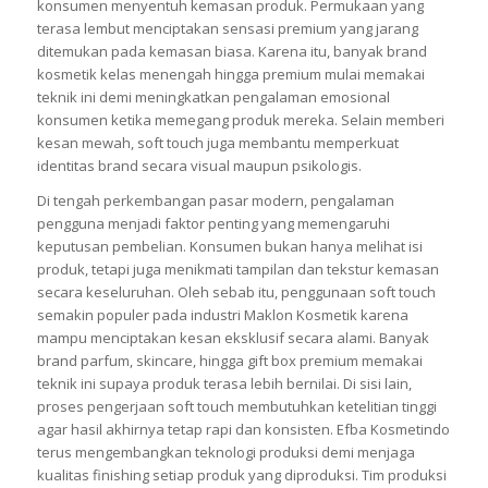
Konsumen
Teknik soft touch menghadirkan pengalaman berbeda saat
konsumen menyentuh kemasan produk. Permukaan yang
terasa lembut menciptakan sensasi premium yang jarang
ditemukan pada kemasan biasa. Karena itu, banyak brand
kosmetik kelas menengah hingga premium mulai memakai
teknik ini demi meningkatkan pengalaman emosional
konsumen ketika memegang produk mereka. Selain memberi
kesan mewah, soft touch juga membantu memperkuat
identitas brand secara visual maupun psikologis.
Di tengah perkembangan pasar modern, pengalaman
pengguna menjadi faktor penting yang memengaruhi
keputusan pembelian. Konsumen bukan hanya melihat isi
produk, tetapi juga menikmati tampilan dan tekstur kemasan
secara keseluruhan. Oleh sebab itu, penggunaan soft touch
semakin populer pada industri Maklon Kosmetik karena
mampu menciptakan kesan eksklusif secara alami. Banyak
brand parfum, skincare, hingga gift box premium memakai
teknik ini supaya produk terasa lebih bernilai. Di sisi lain,
proses pengerjaan soft touch membutuhkan ketelitian tinggi