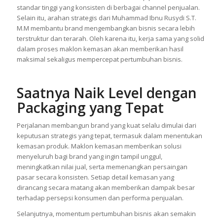
Selanjutnya, sinergi dengan mitra seperti Gudang Ayu juga
memperkuat kualitas hasil akhir dari sisi material dan
distribusi. Kolaborasi ini memastikan setiap produk memiliki
standar tinggi yang konsisten di berbagai channel penjualan.
Selain itu, arahan strategis dari Muhammad Ibnu Rusydi S.T.
M.M membantu brand mengembangkan bisnis secara lebih
terstruktur dan terarah. Oleh karena itu, kerja sama yang solid
dalam proses maklon kemasan akan memberikan hasil
maksimal sekaligus mempercepat pertumbuhan bisnis.
Saatnya Naik Level dengan
Packaging yang Tepat
Perjalanan membangun brand yang kuat selalu dimulai dari
keputusan strategis yang tepat, termasuk dalam menentukan
kemasan produk. Maklon kemasan memberikan solusi
menyeluruh bagi brand yang ingin tampil unggul,
meningkatkan nilai jual, serta memenangkan persaingan
pasar secara konsisten. Setiap detail kemasan yang
dirancang secara matang akan memberikan dampak besar