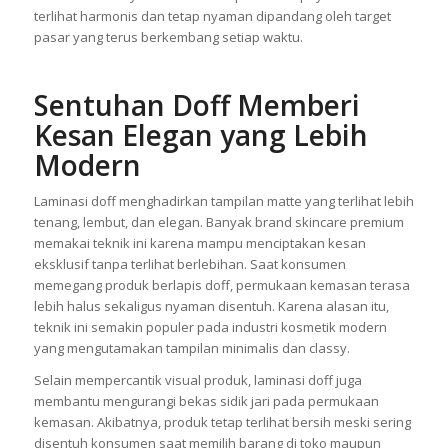
Maklon Kosmetik melalui sistem produksi modern yang
menjaga kualitas hasil cetak tetap maksimal. Tim desain juga
membantu menyesuaikan konsep visual supaya kemasan
terlihat harmonis dan tetap nyaman dipandang oleh target
pasar yang terus berkembang setiap waktu.
Sentuhan Doff Memberi
Kesan Elegan yang Lebih
Modern
Laminasi doff menghadirkan tampilan matte yang terlihat lebih
tenang, lembut, dan elegan. Banyak brand skincare premium
memakai teknik ini karena mampu menciptakan kesan
eksklusif tanpa terlihat berlebihan. Saat konsumen
memegang produk berlapis doff, permukaan kemasan terasa
lebih halus sekaligus nyaman disentuh. Karena alasan itu,
teknik ini semakin populer pada industri kosmetik modern
yang mengutamakan tampilan minimalis dan classy.
Selain mempercantik visual produk, laminasi doff juga