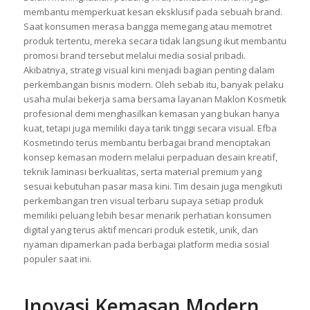
dari desain kemasan yang terlihat estetik, premium, dan
berbeda dari kompetitor lain.
Selain meningkatkan peluang viral, kemasan menarik juga
membantu memperkuat kesan eksklusif pada sebuah brand.
Saat konsumen merasa bangga memegang atau memotret
produk tertentu, mereka secara tidak langsung ikut membantu
promosi brand tersebut melalui media sosial pribadi.
Akibatnya, strategi visual kini menjadi bagian penting dalam
perkembangan bisnis modern. Oleh sebab itu, banyak pelaku
usaha mulai bekerja sama bersama layanan Maklon Kosmetik
profesional demi menghasilkan kemasan yang bukan hanya
kuat, tetapi juga memiliki daya tarik tinggi secara visual. Efba
Kosmetindo terus membantu berbagai brand menciptakan
konsep kemasan modern melalui perpaduan desain kreatif,
teknik laminasi berkualitas, serta material premium yang
sesuai kebutuhan pasar masa kini. Tim desain juga mengikuti
perkembangan tren visual terbaru supaya setiap produk
memiliki peluang lebih besar menarik perhatian konsumen
digital yang terus aktif mencari produk estetik, unik, dan
nyaman dipamerkan pada berbagai platform media sosial
populer saat ini.