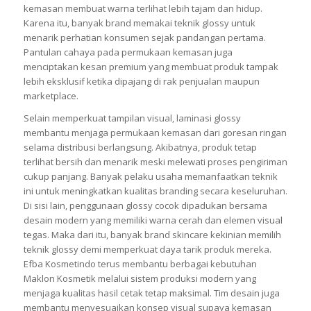
Laminasi glossy menjadi salah satu teknik finishing yang
paling sering digunakan dalam industri skincare dan kosmetik
modern. Efek mengkilap yang muncul pada permukaan
kemasan membuat warna terlihat lebih tajam dan hidup.
Karena itu, banyak brand memakai teknik glossy untuk
menarik perhatian konsumen sejak pandangan pertama.
Pantulan cahaya pada permukaan kemasan juga
menciptakan kesan premium yang membuat produk tampak
lebih eksklusif ketika dipajang di rak penjualan maupun
marketplace.
Selain memperkuat tampilan visual, laminasi glossy
membantu menjaga permukaan kemasan dari goresan ringan
selama distribusi berlangsung. Akibatnya, produk tetap
terlihat bersih dan menarik meski melewati proses pengiriman
cukup panjang. Banyak pelaku usaha memanfaatkan teknik
ini untuk meningkatkan kualitas branding secara keseluruhan.
Di sisi lain, penggunaan glossy cocok dipadukan bersama
desain modern yang memiliki warna cerah dan elemen visual
tegas. Maka dari itu, banyak brand skincare kekinian memilih
teknik glossy demi memperkuat daya tarik produk mereka.
Efba Kosmetindo terus membantu berbagai kebutuhan