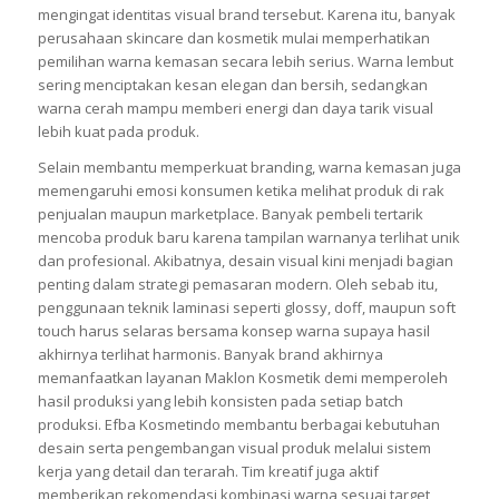
Warna memiliki pengaruh besar terhadap cara konsumen
mengenali sebuah brand. Saat produk memakai kombinasi
warna yang konsisten dan menarik, konsumen lebih mudah
mengingat identitas visual brand tersebut. Karena itu, banyak
perusahaan skincare dan kosmetik mulai memperhatikan
pemilihan warna kemasan secara lebih serius. Warna lembut
sering menciptakan kesan elegan dan bersih, sedangkan
warna cerah mampu memberi energi dan daya tarik visual
lebih kuat pada produk.
Selain membantu memperkuat branding, warna kemasan juga
memengaruhi emosi konsumen ketika melihat produk di rak
penjualan maupun marketplace. Banyak pembeli tertarik
mencoba produk baru karena tampilan warnanya terlihat unik
dan profesional. Akibatnya, desain visual kini menjadi bagian
penting dalam strategi pemasaran modern. Oleh sebab itu,
penggunaan teknik laminasi seperti glossy, doff, maupun soft
touch harus selaras bersama konsep warna supaya hasil
akhirnya terlihat harmonis. Banyak brand akhirnya
memanfaatkan layanan Maklon Kosmetik demi memperoleh
hasil produksi yang lebih konsisten pada setiap batch
produksi. Efba Kosmetindo membantu berbagai kebutuhan