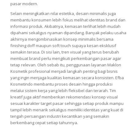
skincare serta kosmetik premium. Penggunaan warna lembut,
tipografi rapi, dan teknik laminasi yang tepat mampu
menciptakan tampilan produk yang jauh lebih menarik di mata
pasar modern.
Selain meningkatkan nilai estetika, desain minimalis juga
membantu konsumen lebih fokus melihat identitas brand dan
informasi produk. Akibatnya, kemasan terlihat lebih mudah
dipahami sekaligus nyaman dipandang. Banyak pelaku usaha
akhirnya mengombinasikan konsep minimalis bersama
finishing doff maupun soft touch supaya kesan eksklusif
semakin terasa. Di sisi lain, tren visual yang terus berubah
membuat brand perlu mengikuti perkembangan pasar agar
tetap relevan. Oleh sebab itu, penggunaan layanan Maklon
Kosmetik profesional menjadi langkah penting bagi bisnis
yang ingin menjaga kualitas kemasan secara konsisten. Efba
Kosmetindo membantu proses desain hingga produksi
melalui sistem kerja yang lebih fleksibel dan terarah. Tim
kreatif juga aktif memberikan rekomendasi konsep visual
sesuai karakter target pasar sehingga setiap produk mampu
tampil lebih menarik sekaligus memiliki identitas yang kuat di
tengah persaingan industri kecantikan yang semakin