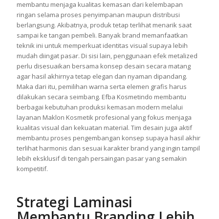
industri kecantikan modern.
Selain meningkatkan estetika visual, laminasi metalized juga
membantu menjaga kualitas kemasan dari kelembapan
ringan selama proses penyimpanan maupun distribusi
berlangsung. Akibatnya, produk tetap terlihat menarik saat
sampai ke tangan pembeli. Banyak brand memanfaatkan
teknik ini untuk memperkuat identitas visual supaya lebih
mudah diingat pasar. Di sisi lain, penggunaan efek metalized
perlu disesuaikan bersama konsep desain secara matang
agar hasil akhirnya tetap elegan dan nyaman dipandang.
Maka dari itu, pemilihan warna serta elemen grafis harus
dilakukan secara seimbang. Efba Kosmetindo membantu
berbagai kebutuhan produksi kemasan modern melalui
layanan Maklon Kosmetik profesional yang fokus menjaga
kualitas visual dan kekuatan material. Tim desain juga aktif
membantu proses pengembangan konsep supaya hasil akhir
terlihat harmonis dan sesuai karakter brand yang ingin tampil
lebih eksklusif di tengah persaingan pasar yang semakin
kompetitif.