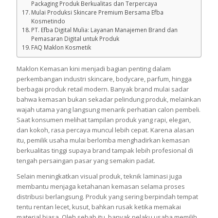
Maksimal
Saatnya Naik Level dengan Packaging yang Tepat
Efba Kosmetindo: Perusahaan Maklon Kemasan dan
Packaging Produk Berkualitas dan Terpercaya
Mulai Produksi Skincare Premium Bersama Efba
Kosmetindo
PT. Efba Digital Mulia: Layanan Manajemen Brand dan
Pemasaran Digital untuk Produk
FAQ Maklon Kosmetik
Maklon Kemasan kini menjadi bagian penting dalam
perkembangan industri skincare, bodycare, parfum, hingga
berbagai produk retail modern. Banyak brand mulai sadar
bahwa kemasan bukan sekadar pelindung produk, melainkan
wajah utama yang langsung menarik perhatian calon pembeli.
Saat konsumen melihat tampilan produk yang rapi, elegan,
dan kokoh, rasa percaya muncul lebih cepat. Karena alasan
itu, pemilik usaha mulai berlomba menghadirkan kemasan
berkualitas tinggi supaya brand tampak lebih profesional di
tengah persaingan pasar yang semakin padat.
Selain meningkatkan visual produk, teknik laminasi juga
membantu menjaga ketahanan kemasan selama proses