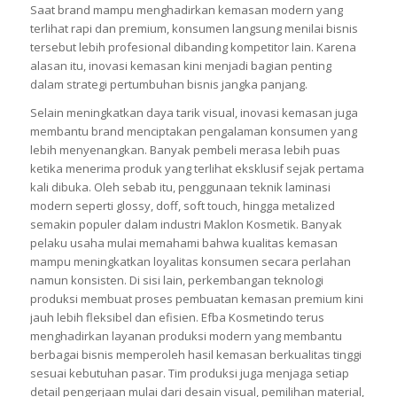
brand perlu menghadirkan inovasi baru agar tetap relevan di
mata konsumen. Salah satu langkah paling efektif terletak
pada pengembangan desain serta kualitas kemasan produk.
Saat brand mampu menghadirkan kemasan modern yang
terlihat rapi dan premium, konsumen langsung menilai bisnis
tersebut lebih profesional dibanding kompetitor lain. Karena
alasan itu, inovasi kemasan kini menjadi bagian penting
dalam strategi pertumbuhan bisnis jangka panjang.
Selain meningkatkan daya tarik visual, inovasi kemasan juga
membantu brand menciptakan pengalaman konsumen yang
lebih menyenangkan. Banyak pembeli merasa lebih puas
ketika menerima produk yang terlihat eksklusif sejak pertama
kali dibuka. Oleh sebab itu, penggunaan teknik laminasi
modern seperti glossy, doff, soft touch, hingga metalized
semakin populer dalam industri Maklon Kosmetik. Banyak
pelaku usaha mulai memahami bahwa kualitas kemasan
mampu meningkatkan loyalitas konsumen secara perlahan
namun konsisten. Di sisi lain, perkembangan teknologi
produksi membuat proses pembuatan kemasan premium kini
jauh lebih fleksibel dan efisien. Efba Kosmetindo terus
menghadirkan layanan produksi modern yang membantu