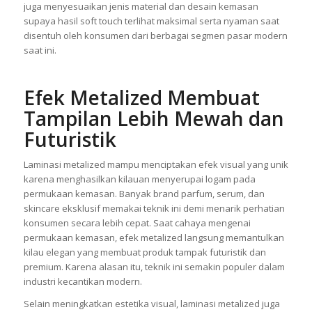
agar hasil akhirnya tetap rapi dan konsisten. Efba Kosmetindo
terus mengembangkan teknologi produksi demi menjaga
kualitas finishing setiap produk yang diproduksi. Tim produksi
juga menyesuaikan jenis material dan desain kemasan
supaya hasil soft touch terlihat maksimal serta nyaman saat
disentuh oleh konsumen dari berbagai segmen pasar modern
saat ini.
Efek Metalized Membuat
Tampilan Lebih Mewah dan
Futuristik
Laminasi metalized mampu menciptakan efek visual yang unik
karena menghasilkan kilauan menyerupai logam pada
permukaan kemasan. Banyak brand parfum, serum, dan
skincare eksklusif memakai teknik ini demi menarik perhatian
konsumen secara lebih cepat. Saat cahaya mengenai
permukaan kemasan, efek metalized langsung memantulkan
kilau elegan yang membuat produk tampak futuristik dan
premium. Karena alasan itu, teknik ini semakin populer dalam