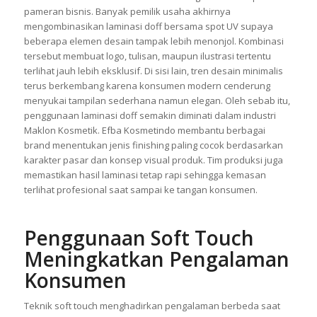
membantu mengurangi bekas sidik jari pada permukaan
kemasan. Akibatnya, produk tetap terlihat bersih meski sering
disentuh konsumen saat memilih barang di toko maupun
pameran bisnis. Banyak pemilik usaha akhirnya
mengombinasikan laminasi doff bersama spot UV supaya
beberapa elemen desain tampak lebih menonjol. Kombinasi
tersebut membuat logo, tulisan, maupun ilustrasi tertentu
terlihat jauh lebih eksklusif. Di sisi lain, tren desain minimalis
terus berkembang karena konsumen modern cenderung
menyukai tampilan sederhana namun elegan. Oleh sebab itu,
penggunaan laminasi doff semakin diminati dalam industri
Maklon Kosmetik. Efba Kosmetindo membantu berbagai
brand menentukan jenis finishing paling cocok berdasarkan
karakter pasar dan konsep visual produk. Tim produksi juga
memastikan hasil laminasi tetap rapi sehingga kemasan
terlihat profesional saat sampai ke tangan konsumen.
Penggunaan Soft Touch
Meningkatkan Pengalaman