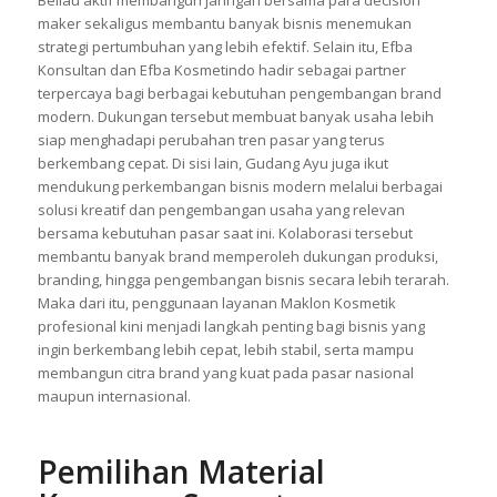
pelaku usaha melalui pengalaman panjang pada bidang toll
manufacturing, consulting, digital agency, hingga industri FnB.
Beliau aktif membangun jaringan bersama para decision
maker sekaligus membantu banyak bisnis menemukan
strategi pertumbuhan yang lebih efektif. Selain itu, Efba
Konsultan dan Efba Kosmetindo hadir sebagai partner
terpercaya bagi berbagai kebutuhan pengembangan brand
modern. Dukungan tersebut membuat banyak usaha lebih
siap menghadapi perubahan tren pasar yang terus
berkembang cepat. Di sisi lain, Gudang Ayu juga ikut
mendukung perkembangan bisnis modern melalui berbagai
solusi kreatif dan pengembangan usaha yang relevan
bersama kebutuhan pasar saat ini. Kolaborasi tersebut
membantu banyak brand memperoleh dukungan produksi,
branding, hingga pengembangan bisnis secara lebih terarah.
Maka dari itu, penggunaan layanan Maklon Kosmetik
profesional kini menjadi langkah penting bagi bisnis yang
ingin berkembang lebih cepat, lebih stabil, serta mampu
membangun citra brand yang kuat pada pasar nasional
maupun internasional.