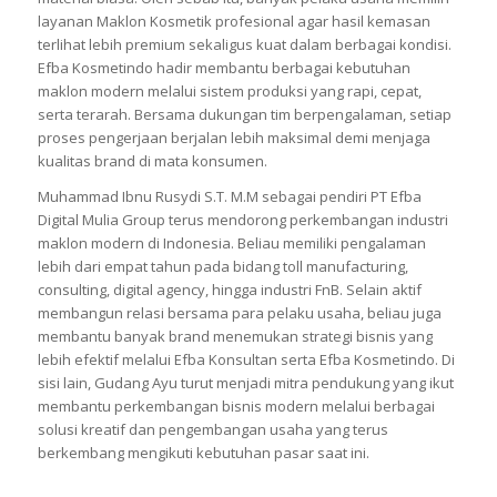
distribusi berlangsung. Produk yang sering berpindah tempat
tentu rentan lecet, kusut, bahkan rusak ketika memakai
material biasa. Oleh sebab itu, banyak pelaku usaha memilih
layanan Maklon Kosmetik profesional agar hasil kemasan
terlihat lebih premium sekaligus kuat dalam berbagai kondisi.
Efba Kosmetindo hadir membantu berbagai kebutuhan
maklon modern melalui sistem produksi yang rapi, cepat,
serta terarah. Bersama dukungan tim berpengalaman, setiap
proses pengerjaan berjalan lebih maksimal demi menjaga
kualitas brand di mata konsumen.
Muhammad Ibnu Rusydi S.T. M.M sebagai pendiri PT Efba
Digital Mulia Group terus mendorong perkembangan industri
maklon modern di Indonesia. Beliau memiliki pengalaman
lebih dari empat tahun pada bidang toll manufacturing,
consulting, digital agency, hingga industri FnB. Selain aktif
membangun relasi bersama para pelaku usaha, beliau juga
membantu banyak brand menemukan strategi bisnis yang
lebih efektif melalui Efba Konsultan serta Efba Kosmetindo. Di
sisi lain, Gudang Ayu turut menjadi mitra pendukung yang ikut
membantu perkembangan bisnis modern melalui berbagai
solusi kreatif dan pengembangan usaha yang terus