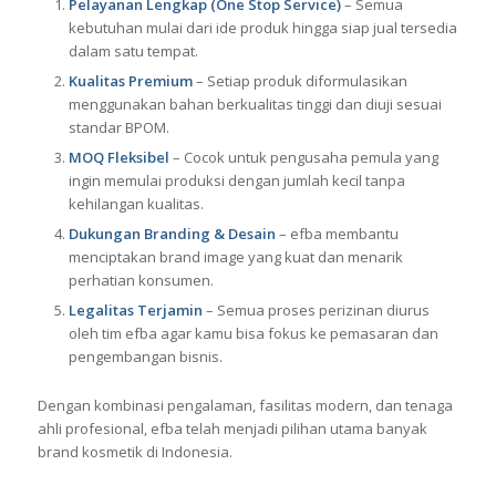
Menggunakan
jasa maklon kosmetik
bersama efba
memberikan banyak keuntungan bagi pemilik brand baru:
Pelayanan Lengkap (One Stop Service)
– Semua
kebutuhan mulai dari ide produk hingga siap jual tersedia
dalam satu tempat.
Kualitas Premium
– Setiap produk diformulasikan
menggunakan bahan berkualitas tinggi dan diuji sesuai
standar BPOM.
MOQ Fleksibel
– Cocok untuk pengusaha pemula yang
ingin memulai produksi dengan jumlah kecil tanpa
kehilangan kualitas.
Dukungan Branding & Desain
– efba membantu
menciptakan brand image yang kuat dan menarik
perhatian konsumen.
Legalitas Terjamin
– Semua proses perizinan diurus
oleh tim efba agar kamu bisa fokus ke pemasaran dan
pengembangan bisnis.
Dengan kombinasi pengalaman, fasilitas modern, dan tenaga
ahli profesional, efba telah menjadi pilihan utama banyak