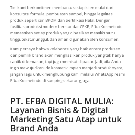
menghadirkan layanan maklon kosmetik profesional yang
tidak hanya fokus pada proses produksi, tetapi juga pada
strategi membangun identitas brand yang kuat.
Tim kami berkomitmen membantu setiap klien mulai dari
konsultasi formula, pembuatan sampel, hingga legalitas
produk seperti izin BPOM dan Sertifikasi Halal. Dengan
fasilitas produksi modern berstandar CPKB, Efba Kosmetindo
memastikan setiap produk yang dihasilkan memiliki mutu
tinggi, tekstur unggul, dan aman digunakan oleh konsumen.
Kami percaya bahwa kolaborasi yang baik antara produsen
dan pemilik brand akan menghasilkan produk yang tak hanya
cantik di kemasan, tapi juga memikat di pasar. Jadi, bila Anda
ingin mewujudkan ide kosmetik impian menjadi produk nyata,
jangan ragu untuk menghubungi kami melalui WhatsApp resmi
Efba Kosmetindo di samping sekarang juga.
PT. EFBA DIGITAL MULIA:
Layanan Bisnis & Digital