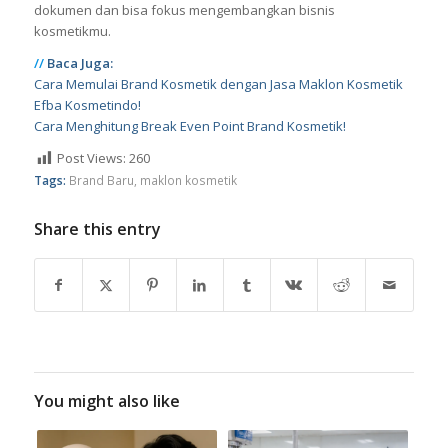
Ya, efba membantu seluruh proses legalitas produk termasuk
notifikasi BPOM, sertifikasi Halal MUI, dan pendaftaran merek
dagang. Dengan begitu, kamu tidak perlu repot mengurus
dokumen dan bisa fokus mengembangkan bisnis
kosmetikmu.
//
Baca Juga:
Cara Memulai Brand Kosmetik dengan Jasa Maklon Kosmetik
Efba Kosmetindo!
Cara Menghitung Break Even Point Brand Kosmetik!
Post Views:
260
Tags:
Brand Baru
,
maklon kosmetik
Share this entry