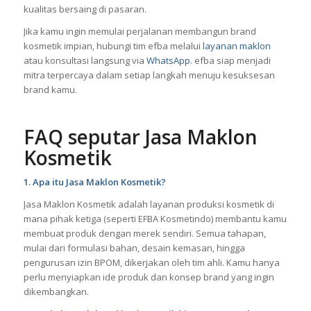
kemasan, hingga pengurusan BPOM, semuanya dapat
dilakukan dengan cepat dan efisien. Kamu bisa segera
memiliki produk kosmetik dengan identitas brand sendiri dan
kualitas bersaing di pasaran.
Jika kamu ingin memulai perjalanan membangun brand
kosmetik impian, hubungi tim efba melalui
layanan maklon
atau konsultasi langsung via
WhatsApp
. efba siap menjadi
mitra terpercaya dalam setiap langkah menuju kesuksesan
brand kamu.
FAQ seputar Jasa Maklon
Kosmetik
1. Apa itu Jasa Maklon Kosmetik?
Jasa Maklon Kosmetik adalah layanan produksi kosmetik di
mana pihak ketiga (seperti EFBA Kosmetindo) membantu kamu
membuat produk dengan merek sendiri. Semua tahapan,
mulai dari formulasi bahan, desain kemasan, hingga
pengurusan izin BPOM, dikerjakan oleh tim ahli. Kamu hanya