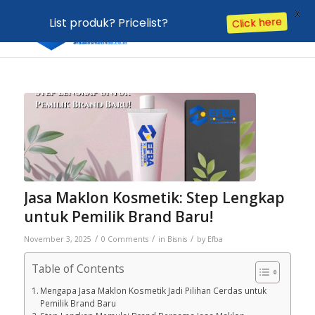
X
List produk? Pricelist?
Click here
Jasa Maklon Kosmetik: Step Lengkap
untuk Pemilik Brand Baru!
/
/
/
November 3, 2025
0 Comments
in
Bisnis
by
Efba
Table of Contents