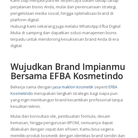
yang menarik, hingga menjalankan strategi pemasaran digital
yang efektif untuk meningkatkan penjualan.
Kami siap menjadi partner terpercaya dalam setiap tahap
perjalanan bisnis Anda, mulai dari perencanaan strategi,
pengelolaan media sosial, hingga optimalisasi brand di
platform digital.
Hubungi kami sekarang juga melalui WhatsApp Efba Digital
Mulia di samping dan dapatkan solusi manajemen bisnis
terpadu untuk mendorong kesuksesan brand Anda di era
digital.
Wujudkan Brand Impianmu
Bersama EFBA Kosmetindo
Bekerja sama dengan
jasa maklon kosmetik
seperti
EFBA
Kosmetindo
merupakan langkah strategis bagi siapa pun
yang ingin membangun brand kecantikan profesional tanpa
kesulitan teknis.
Mulai dari konsultasi ide, pembuatan formula, desain