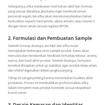
ingin dibuat apakah skincare, body care, hair care, atau
makeup. Konsultasi awal ini penting agar tim efba dapat
memahami visi dan target pasar brand kamu.
Selanjutnya, efba melakukan riset bahan aktif dan formula
yang sesuai. Misalnya, jika kamu ingin membuat serum
pencerah wajah, tim efba akan merekomendasikan bahan
berkualitas seperti niacinamide, alpha arbutin, atau vitamin C
dengan dosis aman sesuai regulasi BPOM.
2. Formulasi dan Pembuatan Sample
Setelah konsep disetujui, tim R&D dari efba mulai
menciptakan beberapa versi sample produk. Kamu akan
mencoba dan memberikan feedback terhadap tekstur, aroma,
warna, dan hasil akhir produk. Setelah disetujui, formulasi
tersebut disiapkan untuk uji stabilitas agar produk tetap aman
dan efektif digunakan dalam jangka panjang.
Tahap ini sangat penting karena menentukan kualitas akhir
produkmu. Proses ini membuktikan profesionalitas efba
dalam menjamin mutu produk kosmetik sesuai ekspektasi