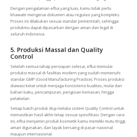
adalah proses legalitas yang diurus oleh pihak maklon. efba
membantu seluruh pengajuan izin mulai dari notifikasi BPOM,
sertifikasi halal, hingga pendaftaran merek dagang.
Dengan pengalaman efba yang luas, kamu tidak perlu
khawatir mengenai dokumen atau regulasi yang kompleks.
Proses ini dilakukan sesuai standar pemerintah, sehingga
produkmu dapat dipasarkan dengan aman dan legal di
seluruh Indonesia.
5. Produksi Massal dan Quality
Control
Setelah semua tahap persiapan selesai, efba memulai
produksi massal di fasilitas modern yang sudah memenuhi
standar GMP (Good Manufacturing Practice). Proses produksi
diawasi ketat untuk menjaga konsistensi kualitas, mulai dari
bahan baku, pencampuran, pengisian kemasan, hingga
pelabelan.
Setiap batch produk diuji melalui sistem Quality Control untuk
memastikan hasil akhir tetap sesuai spesifikasi. Dengan cara