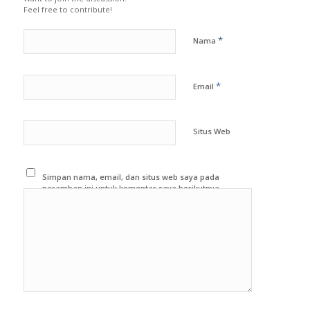
Leave a Reply
Want to join the discussion?
Feel free to contribute!
*
Nama
*
Email
Situs Web
Simpan nama, email, dan situs web saya pada
peramban ini untuk komentar saya berikutnya.