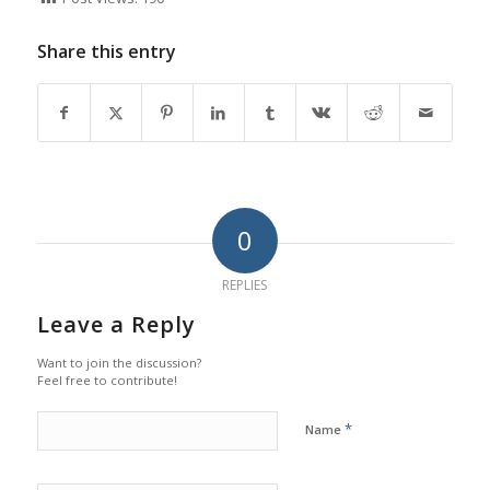
resmi kami di
http://efbakosmetindo.co.id/
. Wujudkan brand
skincare impian Anda hanya bersama kami.
Post Views:
190
Share this entry
0
REPLIES
Leave a Reply
Want to join the discussion?
Feel free to contribute!