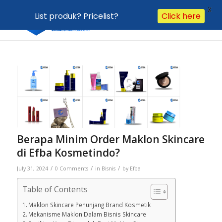
X
List produk? Pricelist?
Click here
Berapa Minim Order Maklon Skincare
di Efba Kosmetindo?
/
/
/
July 31, 2024
0 Comments
in
Bisnis
by
Efba
Table of Contents