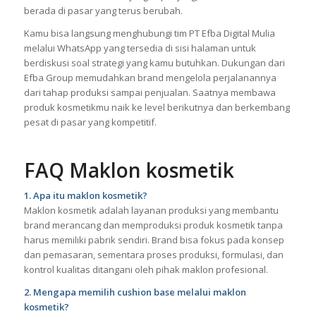
personal agar pesan yang disampaikan tetap konsisten dan
mudah diterima calon konsumen. Pendekatan ini membantu
brand lebih stabil dalam jangka panjang, terutama saat
berada di pasar yang terus berubah.
Kamu bisa langsung menghubungi tim PT Efba Digital Mulia
melalui WhatsApp yang tersedia di sisi halaman untuk
berdiskusi soal strategi yang kamu butuhkan. Dukungan dari
Efba Group memudahkan brand mengelola perjalanannya
dari tahap produksi sampai penjualan. Saatnya membawa
produk kosmetikmu naik ke level berikutnya dan berkembang
pesat di pasar yang kompetitif.
FAQ Maklon kosmetik
1. Apa itu maklon kosmetik?
Maklon kosmetik adalah layanan produksi yang membantu
brand merancang dan memproduksi produk kosmetik tanpa
harus memiliki pabrik sendiri. Brand bisa fokus pada konsep
dan pemasaran, sementara proses produksi, formulasi, dan
kontrol kualitas ditangani oleh pihak maklon profesional.