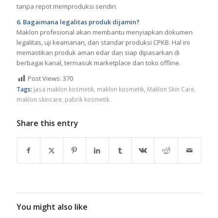
Ya. Maklon kosmetik profesional menyediakan berbagai opsi
kemasan, mulai dari minimalis, tipis, elegan, hingga premium.
Brand bisa menentukan desain yang sesuai identitas produk
tanpa repot memproduksi sendiri.
6. Bagaimana legalitas produk dijamin?
Maklon profesional akan membantu menyiapkan dokumen
legalitas, uji keamanan, dan standar produksi CPKB. Hal ini
memastikan produk aman edar dan siap dipasarkan di
berbagai kanal, termasuk marketplace dan toko offline.
Post Views:
370
Tags:
jasa maklon kosmetik
,
maklon kosmetik
,
Maklon Skin Care
,
maklon skincare
,
pabrik kosmetik
Share this entry