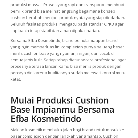
Tim internal memahami bahwa setiap brand membawa
karakter unik. Karena itu, setiap tahapan selalu dijalankan
secara personal, mulai dari konsultasi formula sampai
produksi massal. Proses yang rapi dan transparan membuat
pemilik brand bisa melihat langsung bagaimana konsep
cushion berubah menjadi produk nyata yang siap diedarkan.
Seluruh fasilitas produksi mengacu pada standar CPKB agar
tiap batch tetap stabil dan aman dipakai harian.
Bersama Efba Kosmetindo, brand pemula maupun brand
yang ingin memperluas lini complexion punya peluang besar
merilis cushion base yang nyaman, ringan, dan cocok di
semua jenis kulit. Setiap tahap diatur secara profesional agar
prosesnya terasa lancar. Kamu bisa merilis produk dengan
percaya diri karena kualitasnya sudah melewati kontrol mutu
ketat.
Mulai Produksi Cushion
Base Impianmu Bersama
Efba Kosmetindo