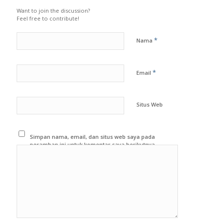
REPLIES
Leave a Reply
Want to join the discussion?
Feel free to contribute!
*
Nama
*
Email
Situs Web
Simpan nama, email, dan situs web saya pada
peramban ini untuk komentar saya berikutnya.