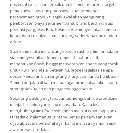
Maklon kosmetik membuka jalan bagi brand untuk masuk ke
pasar complexion dengan langkah yang mantap. Cushion
universal jadi pilihan terbaik untuk memulai karena target
pemakainya luas dan potensinya kuat. Memahami
perencanaan produksi sejak awal akan mengurangi
pemborosan biaya serta membantu brand berdiri di atas
pondasi yang jelas. Efba Kosmetindo menyediakan semua
kebutuhan itu dalam satu alur yang sederhana dan mudah
diikuti.
Saat kamu mulai merancang konsep cushion, tim formulator
siap menyesuaikan formula, memilih bahan aktif,
menentukan finish, hingga menyarankan shade yang cocok
untuk kulit Indonesia. Setelah itu, proses legalitas sampai
desain kemasan bisa langsung dilanjutkan tanpa hambatan.
Semua berjalan di satu tempat agar brand bisa fokus pada
strategi penjualan dan pengembangan pasar.
Sekarang waktu yang tepat untuk mengubah ide produkmu
menjadi cushion yang siap dipasarkan. Kamu bisa
menghubungi tim Efba Kosmetindo melalui WhatsApp yang