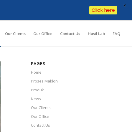
X
Click here
Our Clients
Our Office
Contact Us
Hasil Lab
FAQ
PAGES
Home
Proses Maklon
Produk
News
Our Clients
Our Office
Contact Us