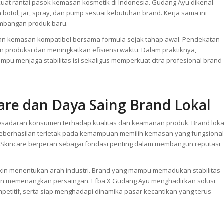
at rantai pasok kemasan kosmetik di Indonesia. Gudang Ayu dikenal
otol, jar, spray, dan pump sesuai kebutuhan brand. Kerja sama ini
mbangan produk baru.
kan kemasan kompatibel bersama formula sejak tahap awal. Pendekatan
n produksi dan meningkatkan efisiensi waktu. Dalam praktiknya,
ampu menjaga stabilitas isi sekaligus memperkuat citra profesional brand
re dan Daya Saing Brand Lokal
kesadaran konsumen terhadap kualitas dan keamanan produk. Brand loka
i keberhasilan terletak pada kemampuan memilih kemasan yang fungsional
ging Skincare berperan sebagai fondasi penting dalam membangun reputasi
akin menentukan arah industri. Brand yang mampu memadukan stabilitas
akan memenangkan persaingan. Efba X Gudang Ayu menghadirkan solusi
petitif, serta siap menghadapi dinamika pasar kecantikan yang terus