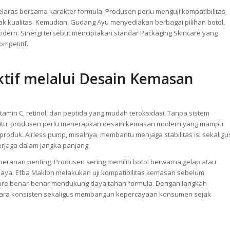
selaras bersama karakter formula. Produsen perlu menguji kompatibilitas
sak kualitas. Kemudian, Gudang Ayu menyediakan berbagai pilihan botol,
odern. Sinergi tersebut menciptakan standar Packaging Skincare yang
mpetitif.
tif melalui Desain Kemasan
amin C, retinol, dan peptida yang mudah teroksidasi. Tanpa sistem
na itu, produsen perlu menerapkan desain kemasan modern yang mampu
duk. Airless pump, misalnya, membantu menjaga stabilitas isi sekaligu
erjaga dalam jangka panjang.
peranan penting. Produsen sering memilih botol berwarna gelap atau
haya. Efba Maklon melakukan uji kompatibilitas kemasan sebelum
ncare benar-benar mendukung daya tahan formula. Dengan langkah
cara konsisten sekaligus membangun kepercayaan konsumen sejak