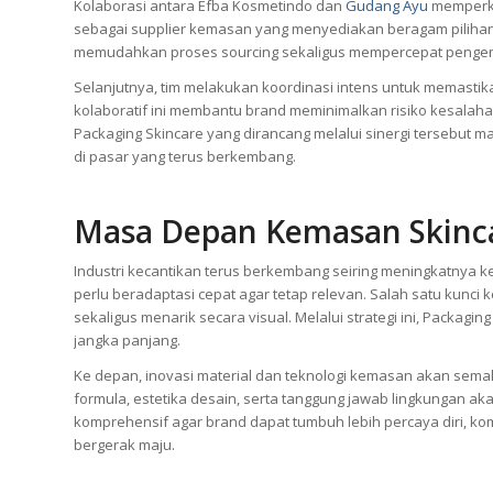
Kolaborasi antara Efba Kosmetindo dan
Gudang Ayu
memperku
sebagai supplier kemasan yang menyediakan beragam pilihan b
memudahkan proses sourcing sekaligus mempercepat penge
Selanjutnya, tim melakukan koordinasi intens untuk memasti
kolaboratif ini membantu brand meminimalkan risiko kesalaha
Packaging Skincare yang dirancang melalui sinergi tersebut m
di pasar yang terus berkembang.
Masa Depan Kemasan Skinca
Industri kecantikan terus berkembang seiring meningkatnya 
perlu beradaptasi cepat agar tetap relevan. Salah satu kunc
sekaligus menarik secara visual. Melalui strategi ini, Packa
jangka panjang.
Ke depan, inovasi material dan teknologi kemasan akan sem
formula, estetika desain, serta tanggung jawab lingkungan 
komprehensif agar brand dapat tumbuh lebih percaya diri, kom
bergerak maju.