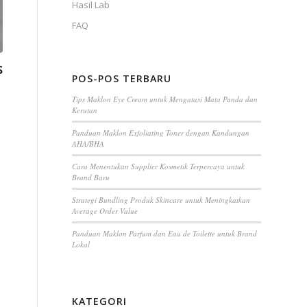
Hasil Lab
FAQ
s
POS-POS TERBARU
Tips Maklon Eye Cream untuk Mengatasi Mata Panda dan
Kerutan
Panduan Maklon Exfoliating Toner dengan Kandungan
AHA/BHA
Cara Menentukan Supplier Kosmetik Terpercaya untuk
Brand Baru
Strategi Bundling Produk Skincare untuk Meningkatkan
Average Order Value
Panduan Maklon Parfum dan Eau de Toilette untuk Brand
Lokal
KATEGORI