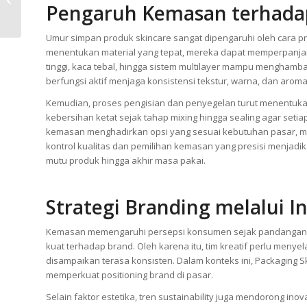
Pengaruh Kemasan terhada
Produksi Tiap Brand
Bisa Sangat Berbeda...
Umur simpan produk skincare sangat dipengaruhi oleh cara p
menentukan material yang tepat, mereka dapat memperpanjang
tinggi, kaca tebal, hingga sistem multilayer mampu menghambat
berfungsi aktif menjaga konsistensi tekstur, warna, dan aro
Kemudian, proses pengisian dan penyegelan turut menentukan
kebersihan ketat sejak tahap mixing hingga sealing agar seti
kemasan menghadirkan opsi yang sesuai kebutuhan pasar, mu
kontrol kualitas dan pemilihan kemasan yang presisi menjad
mutu produk hingga akhir masa pakai.
Strategi Branding melalui I
Kemasan memengaruhi persepsi konsumen sejak pandangan p
kuat terhadap brand. Oleh karena itu, tim kreatif perlu men
disampaikan terasa konsisten. Dalam konteks ini, Packaging 
memperkuat positioning brand di pasar.
Selain faktor estetika, tren sustainability juga mendorong in