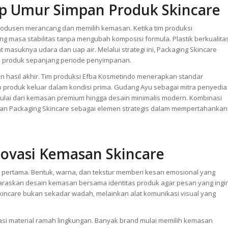
p Umur Simpan Produk Skincare
rodusen merancang dan memilih kemasan. Ketika tim produksi
 masa stabilitas tanpa mengubah komposisi formula. Plastik berkualita
 masuknya udara dan uap air. Melalui strategi ini, Packaging Skincare
ma produk sepanjang periode penyimpanan.
 hasil akhir. Tim produksi Efba Kosmetindo menerapkan standar
ap produk keluar dalam kondisi prima. Gudang Ayu sebagai mitra penyedia
lai dari kemasan premium hingga desain minimalis modern. Kombinasi
ikan Packaging Skincare sebagai elemen strategis dalam mempertahankan
novasi Kemasan Skincare
ertama. Bentuk, warna, dan tekstur memberi kesan emosional yang
yelaraskan desain kemasan bersama identitas produk agar pesan yang ingi
Skincare bukan sekadar wadah, melainkan alat komunikasi visual yang
ovasi material ramah lingkungan. Banyak brand mulai memilih kemasan