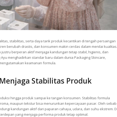
tas, stabilitas, serta daya tarik produk kecantikan di tengah persaingan
, tren berubah drastis, dan konsumen makin cerdas dalam menilai kualitas
justru berperan aktif menjaga kandungan tetap stabil, higienis, dan
ng Ayu menghadirkan standar baru dalam dunia Packaging Skincare,
us mengutamakan keamanan formula.
Menjaga Stabilitas Produk
roduksi hingga produk sampai ke tangan konsumen. Stabilitas formula
aroma, maupun tekstur bisa menurunkan kepercayaan pasar. Oleh sebab
indungi kandungan aktif dari paparan cahaya, udara, dan suhu ekstrem. D
a terdepan yang menjaga performa produk tetap optimal.