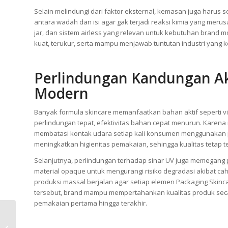
Selain melindungi dari faktor eksternal, kemasan juga harus 
antara wadah dan isi agar gak terjadi reaksi kimia yang meru
jar, dan sistem airless yang relevan untuk kebutuhan brand m
kuat, terukur, serta mampu menjawab tuntutan industri yang ko
Perlindungan Kandungan Ak
Modern
Banyak formula skincare memanfaatkan bahan aktif seperti vit
perlindungan tepat, efektivitas bahan cepat menurun. Kare
membatasi kontak udara setiap kali konsumen menggunakan pro
meningkatkan higienitas pemakaian, sehingga kualitas tetap t
Selanjutnya, perlindungan terhadap sinar UV juga memegang 
material opaque untuk mengurangi risiko degradasi akibat ca
produksi massal berjalan agar setiap elemen Packaging Ski
tersebut, brand mampu mempertahankan kualitas produk se
pemakaian pertama hingga terakhir.
Analisis Biaya Maklon:
Kenapa Harga