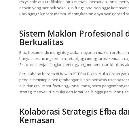
recyclable atau refillable untuk menarik perhatian konsume
desain yang menarik sekaligus fungsional sehingga kemasan te
Packaging Skincare mampu meningkatkan daya saing brand se
Sistem Maklon Profesional 
Berkualitas
Efba Kosmetindo mengintegrasikan layanan maklon profesion
hanya merancang formula, tetapi juga mengkurasi kemasan aga
Skincare menjadi bagian penting yang menentukan kualitas a
Perusahaan berada di bawah PT Efba Digital Mulia Group yan
pendiri memimpin pengembangan bisnis berbasis riset pasar d
di bidang toll manufacturing, konsultansi, serta pengembang
strategi menyeluruh mulai dari formulasi hingga pemilihan Pac
Kolaborasi Strategis Efba 
Kemasan