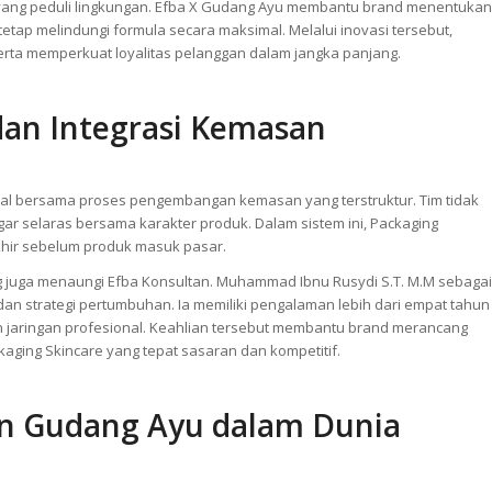
n yang peduli lingkungan. Efba X Gudang Ayu membantu brand menentukan
tap melindungi formula secara maksimal. Melalui inovasi tersebut,
rta memperkuat loyalitas pelanggan dalam jangka panjang.
dan Integrasi Kemasan
al bersama proses pengembangan kemasan yang terstruktur. Tim tidak
r selaras bersama karakter produk. Dalam sistem ini, Packaging
khir sebelum produk masuk pasar.
g juga menaungi Efba Konsultan. Muhammad Ibnu Rusydi S.T. M.M sebagai
an strategi pertumbuhan. Ia memiliki pengalaman lebih dari empat tahun
an jaringan profesional. Keahlian tersebut membantu brand merancang
kaging Skincare yang tepat sasaran dan kompetitif.
dan Gudang Ayu dalam Dunia