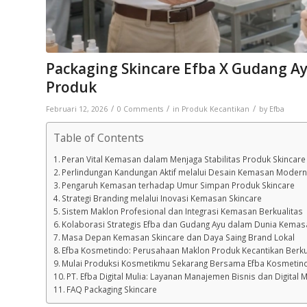
Packaging Skincare Efba X Gudang Ay
Produk
/
/
/
Februari 12, 2026
0 Comments
in
Produk Kecantikan
by
Efba
Table of Contents
Peran Vital Kemasan dalam Menjaga Stabilitas Produk Skincare
Perlindungan Kandungan Aktif melalui Desain Kemasan Moder
Pengaruh Kemasan terhadap Umur Simpan Produk Skincare
Strategi Branding melalui Inovasi Kemasan Skincare
Sistem Maklon Profesional dan Integrasi Kemasan Berkualitas
Kolaborasi Strategis Efba dan Gudang Ayu dalam Dunia Kema
Masa Depan Kemasan Skincare dan Daya Saing Brand Lokal
Efba Kosmetindo: Perusahaan Maklon Produk Kecantikan Berku
Mulai Produksi Kosmetikmu Sekarang Bersama Efba Kosmetin
PT. Efba Digital Mulia: Layanan Manajemen Bisnis dan Digital M
FAQ Packaging Skincare