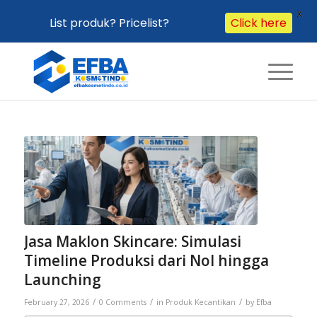
X
Click here
List produk? Pricelist?
Jasa Maklon Skincare: Simulasi
Timeline Produksi dari Nol hingga
Launching
/
/
/
February 27, 2026
0 Comments
in
Produk Kecantikan
by
Efba