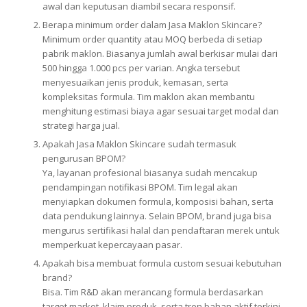
awal dan keputusan diambil secara responsif.
Berapa minimum order dalam Jasa Maklon Skincare?
Minimum order quantity atau MOQ berbeda di setiap
pabrik maklon. Biasanya jumlah awal berkisar mulai dari
500 hingga 1.000 pcs per varian. Angka tersebut
menyesuaikan jenis produk, kemasan, serta
kompleksitas formula. Tim maklon akan membantu
menghitung estimasi biaya agar sesuai target modal dan
strategi harga jual.
Apakah Jasa Maklon Skincare sudah termasuk
pengurusan BPOM?
Ya, layanan profesional biasanya sudah mencakup
pendampingan notifikasi BPOM. Tim legal akan
menyiapkan dokumen formula, komposisi bahan, serta
data pendukung lainnya. Selain BPOM, brand juga bisa
mengurus sertifikasi halal dan pendaftaran merek untuk
memperkuat kepercayaan pasar.
Apakah bisa membuat formula custom sesuai kebutuhan
brand?
Bisa. Tim R&D akan merancang formula berdasarkan
target market, klaim produk, serta tren bahan aktif terkini.