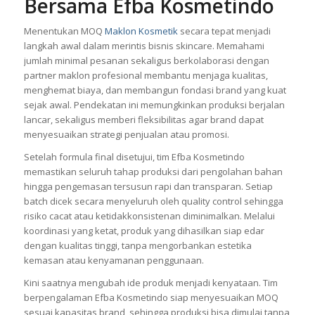
Bersama Efba Kosmetindo
Menentukan MOQ
Maklon Kosmetik
secara tepat menjadi
langkah awal dalam merintis bisnis skincare. Memahami
jumlah minimal pesanan sekaligus berkolaborasi dengan
partner maklon profesional membantu menjaga kualitas,
menghemat biaya, dan membangun fondasi brand yang kuat
sejak awal. Pendekatan ini memungkinkan produksi berjalan
lancar, sekaligus memberi fleksibilitas agar brand dapat
menyesuaikan strategi penjualan atau promosi.
Setelah formula final disetujui, tim Efba Kosmetindo
memastikan seluruh tahap produksi dari pengolahan bahan
hingga pengemasan tersusun rapi dan transparan. Setiap
batch dicek secara menyeluruh oleh quality control sehingga
risiko cacat atau ketidakkonsistenan diminimalkan. Melalui
koordinasi yang ketat, produk yang dihasilkan siap edar
dengan kualitas tinggi, tanpa mengorbankan estetika
kemasan atau kenyamanan penggunaan.
Kini saatnya mengubah ide produk menjadi kenyataan. Tim
berpengalaman Efba Kosmetindo siap menyesuaikan MOQ
sesuai kapasitas brand, sehingga produksi bisa dimulai tanpa