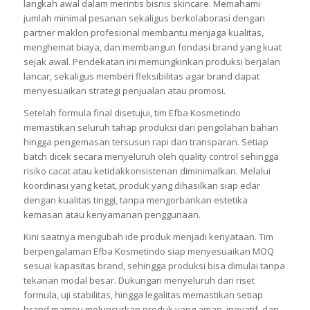
langkah awal dalam merintis bisnis skincare. Memahami
jumlah minimal pesanan sekaligus berkolaborasi dengan
partner maklon profesional membantu menjaga kualitas,
menghemat biaya, dan membangun fondasi brand yang kuat
sejak awal. Pendekatan ini memungkinkan produksi berjalan
lancar, sekaligus memberi fleksibilitas agar brand dapat
menyesuaikan strategi penjualan atau promosi.
Setelah formula final disetujui, tim Efba Kosmetindo
memastikan seluruh tahap produksi dari pengolahan bahan
hingga pengemasan tersusun rapi dan transparan. Setiap
batch dicek secara menyeluruh oleh quality control sehingga
risiko cacat atau ketidakkonsistenan diminimalkan. Melalui
koordinasi yang ketat, produk yang dihasilkan siap edar
dengan kualitas tinggi, tanpa mengorbankan estetika
kemasan atau kenyamanan penggunaan.
Kini saatnya mengubah ide produk menjadi kenyataan. Tim
berpengalaman Efba Kosmetindo siap menyesuaikan MOQ
sesuai kapasitas brand, sehingga produksi bisa dimulai tanpa
tekanan modal besar. Dukungan menyeluruh dari riset
formula, uji stabilitas, hingga legalitas memastikan setiap
brand mampu meluncurkan produk yang aman, inovatif, dan