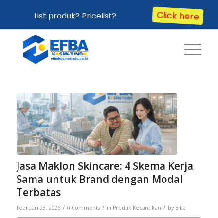
X
List produk? Pricelist?
Click here
Jasa Maklon Skincare: 4 Skema Kerja
Sama untuk Brand dengan Modal
Terbatas
/
/
/
Februari 23, 2026
0 Comments
in
Produk Kecantikan
by
Efba