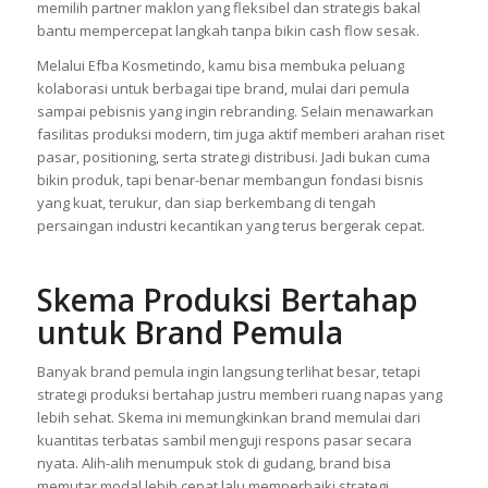
memilih partner maklon yang fleksibel dan strategis bakal
bantu mempercepat langkah tanpa bikin cash flow sesak.
Melalui Efba Kosmetindo, kamu bisa membuka peluang
kolaborasi untuk berbagai tipe brand, mulai dari pemula
sampai pebisnis yang ingin rebranding. Selain menawarkan
fasilitas produksi modern, tim juga aktif memberi arahan riset
pasar, positioning, serta strategi distribusi. Jadi bukan cuma
bikin produk, tapi benar-benar membangun fondasi bisnis
yang kuat, terukur, dan siap berkembang di tengah
persaingan industri kecantikan yang terus bergerak cepat.
Skema Produksi Bertahap
untuk Brand Pemula
Banyak brand pemula ingin langsung terlihat besar, tetapi
strategi produksi bertahap justru memberi ruang napas yang
lebih sehat. Skema ini memungkinkan brand memulai dari
kuantitas terbatas sambil menguji respons pasar secara
nyata. Alih-alih menumpuk stok di gudang, brand bisa
memutar modal lebih cepat lalu memperbaiki strategi