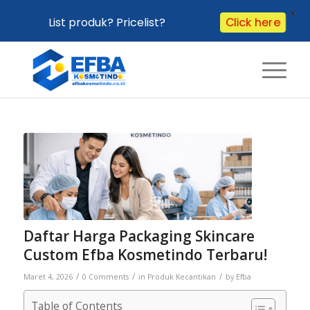
X
Click here
List produk? Pricelist?
Daftar Harga Packaging Skincare
Custom Efba Kosmetindo Terbaru!
/
/
/
Maret 4, 2026
0 Comments
in
Produk Kecantikan
by
Efba
Table of Contents