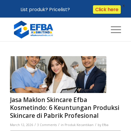
X
List produk? Pricelist?
Click here
says:
says:
says:
Jasa Maklon Skincare Efba
Kosmetindo: 6 Keuntungan Produksi
Skincare di Pabrik Profesional
/
/
/
March 12, 2026
3 Comments
in
Produk Kecantikan
by
Efba