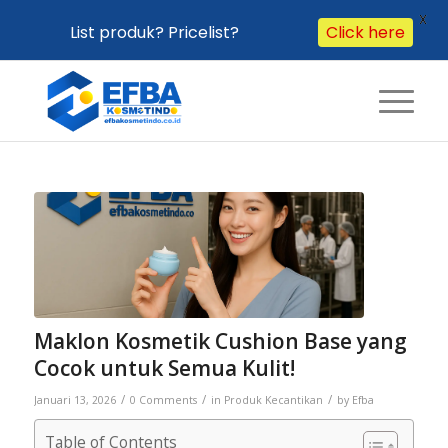
X
List produk? Pricelist?
Click here
Maklon Kosmetik Cushion Base yang
Cocok untuk Semua Kulit!
/
/
/
Januari 13, 2026
0 Comments
in
Produk Kecantikan
by
Efba
Table of Contents