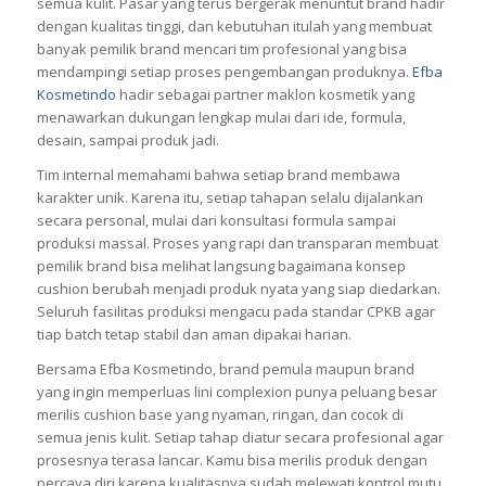
semua kulit. Pasar yang terus bergerak menuntut brand hadir
dengan kualitas tinggi, dan kebutuhan itulah yang membuat
banyak pemilik brand mencari tim profesional yang bisa
mendampingi setiap proses pengembangan produknya.
Efba
Kosmetindo
hadir sebagai partner maklon kosmetik yang
menawarkan dukungan lengkap mulai dari ide, formula,
desain, sampai produk jadi.
Tim internal memahami bahwa setiap brand membawa
karakter unik. Karena itu, setiap tahapan selalu dijalankan
secara personal, mulai dari konsultasi formula sampai
produksi massal. Proses yang rapi dan transparan membuat
pemilik brand bisa melihat langsung bagaimana konsep
cushion berubah menjadi produk nyata yang siap diedarkan.
Seluruh fasilitas produksi mengacu pada standar CPKB agar
tiap batch tetap stabil dan aman dipakai harian.
Bersama Efba Kosmetindo, brand pemula maupun brand
yang ingin memperluas lini complexion punya peluang besar
merilis cushion base yang nyaman, ringan, dan cocok di
semua jenis kulit. Setiap tahap diatur secara profesional agar
prosesnya terasa lancar. Kamu bisa merilis produk dengan
percaya diri karena kualitasnya sudah melewati kontrol mutu