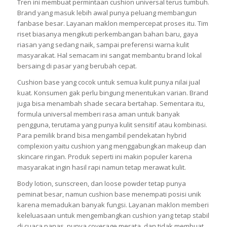
Tren ini membuat permintaan cushion universal terus tumbuh.
Brand yang masuk lebih awal punya peluang membangun
fanbase besar. Layanan maklon mempercepat proses itu. Tim
riset biasanya mengikuti perkembangan bahan baru, gaya
riasan yang sedang naik, sampai preferensi warna kulit
masyarakat. Hal semacam ini sangat membantu brand lokal
bersaing di pasar yang berubah cepat.
Cushion base yang cocok untuk semua kulit punya nilai jual
kuat. Konsumen gak perlu bingung menentukan varian. Brand
juga bisa menambah shade secara bertahap. Sementara itu,
formula universal memberi rasa aman untuk banyak
pengguna, terutama yang punya kulit sensitif atau kombinasi.
Para pemilik brand bisa mengambil pendekatan hybrid
complexion yaitu cushion yang menggabungkan makeup dan
skincare ringan. Produk seperti ini makin populer karena
masyarakat ingin hasil rapi namun tetap merawat kulit.
Body lotion, sunscreen, dan loose powder tetap punya
peminat besar, namun cushion base menempati posisi unik
karena memadukan banyak fungsi. Layanan maklon memberi
keleluasaan untuk mengembangkan cushion yang tetap stabil
di cuaca panas, punya coverage merata, dan tidak membuat