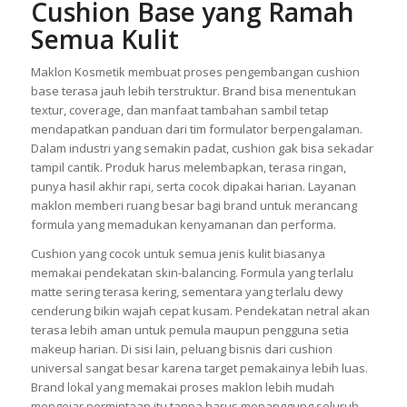
Cushion Base yang Ramah
Semua Kulit
Maklon Kosmetik membuat proses pengembangan cushion
base terasa jauh lebih terstruktur. Brand bisa menentukan
textur, coverage, dan manfaat tambahan sambil tetap
mendapatkan panduan dari tim formulator berpengalaman.
Dalam industri yang semakin padat, cushion gak bisa sekadar
tampil cantik. Produk harus melembapkan, terasa ringan,
punya hasil akhir rapi, serta cocok dipakai harian. Layanan
maklon memberi ruang besar bagi brand untuk merancang
formula yang memadukan kenyamanan dan performa.
Cushion yang cocok untuk semua jenis kulit biasanya
memakai pendekatan skin-balancing. Formula yang terlalu
matte sering terasa kering, sementara yang terlalu dewy
cenderung bikin wajah cepat kusam. Pendekatan netral akan
terasa lebih aman untuk pemula maupun pengguna setia
makeup harian. Di sisi lain, peluang bisnis dari cushion
universal sangat besar karena target pemakainya lebih luas.
Brand lokal yang memakai proses maklon lebih mudah
mengejar permintaan itu tanpa harus menanggung seluruh