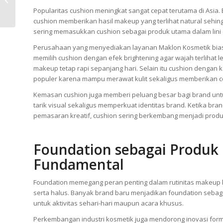
Keuntungan Produksi
Popularitas cushion meningkat sangat cepat terutama di Asia.
Skincare di Pabrik...
cushion memberikan hasil makeup yang terlihat natural sehingg
sering memasukkan cushion sebagai produk utama dalam lini 
Perusahaan yang menyediakan layanan Maklon Kosmetik bias
memilih cushion dengan efek brightening agar wajah terlihat le
makeup tetap rapi sepanjang hari. Selain itu cushion dengan 
populer karena mampu merawat kulit sekaligus memberikan c
Kemasan cushion juga memberi peluang besar bagi brand un
tarik visual sekaligus memperkuat identitas brand. Ketika bra
pemasaran kreatif, cushion sering berkembang menjadi prod
Foundation sebagai Produk
Fundamental
Foundation memegang peran penting dalam rutinitas makeup k
serta halus. Banyak brand baru menjadikan foundation seba
untuk aktivitas sehari-hari maupun acara khusus.
Perkembangan industri kosmetik juga mendorong inovasi form