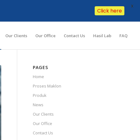
X
Click here
Our Clients
Our Office
Contact Us
Hasil Lab
FAQ
PAGES
Home
Proses Maklon
Produk
News
Our Clients
Our Office
Contact Us