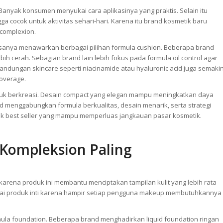
 Banyak konsumen menyukai cara aplikasinya yang praktis. Selain itu
a cocok untuk aktivitas sehari-hari. Karena itu brand kosmetik baru
complexion.
anya menawarkan berbagai pilihan formula cushion. Beberapa brand
bih cerah. Sebagian brand lain lebih fokus pada formula oil control agar
kandungan skincare seperti niacinamide atau hyaluronic acid juga semaki
overage.
tuk berkreasi. Desain compact yang elegan mampu meningkatkan daya
nd menggabungkan formula berkualitas, desain menarik, serta strategi
uk best seller yang mampu memperluas jangkauan pasar kosmetik.
 Kompleksion Paling
arena produk ini membantu menciptakan tampilan kulit yang lebih rata
gai produk inti karena hampir setiap pengguna makeup membutuhkannya
ula foundation. Beberapa brand menghadirkan liquid foundation ringan