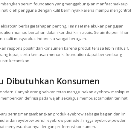
engembangkan serum foundation yang menggabungkan manfaat makeup
diminati oleh pengguna dengan kulit berminyak karena mampu mengontrol
ibatkan berbagai tahapan penting. Tim riset melakukan pengujian
ndation mampu bertahan dalam kondisi iklim tropis. Selain itu pemilihan
na kulit masyarakat Indonesia sangat beragam.
n respons positif dari konsumen karena produk terasa lebih inklusif.
ang tepat, serta kemasan menarik, foundation dapat berkembang
stri kecantikan.
lu Dibutuhkan Konsumen
p modern. Banyak orang bahkan tetap menggunakan eyebrow meskipun
memberikan definisi pada wajah sekaligus membuat tampilan terlihat
baru sering mengembangkan produk eyebrow sebagai bagian dari lini
, mulai dari eyebrow pencil, eyebrow pomade, hingga eyebrow powder.
 dapat menyesuaikannya dengan preferensi konsumen.