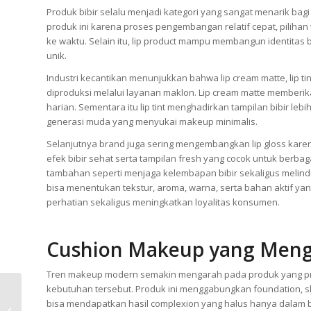
Produk bibir selalu menjadi kategori yang sangat menarik bag
produk ini karena proses pengembangan relatif cepat, piliha
ke waktu. Selain itu, lip product mampu membangun identitas 
unik.
Industri kecantikan menunjukkan bahwa lip cream matte, lip tint
diproduksi melalui layanan maklon. Lip cream matte memberik
harian. Sementara itu lip tint menghadirkan tampilan bibir lebih
generasi muda yang menyukai makeup minimalis.
Selanjutnya brand juga sering mengembangkan lip gloss karena
efek bibir sehat serta tampilan fresh yang cocok untuk berbag
tambahan seperti menjaga kelembapan bibir sekaligus melindu
bisa menentukan tekstur, aroma, warna, serta bahan aktif y
perhatian sekaligus meningkatkan loyalitas konsumen.
Cushion Makeup yang Meng
Tren makeup modern semakin mengarah pada produk yang prak
kebutuhan tersebut. Produk ini menggabungkan foundation, s
Jasa Maklon Skincare
bisa mendapatkan hasil complexion yang halus hanya dalam 
Efba Kosmetindo: 6