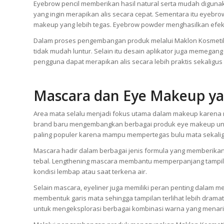
Eyebrow pencil memberikan hasil natural serta mudah digunak
yang ingin merapikan alis secara cepat. Sementara itu eyeb
makeup yang lebih tegas. Eyebrow powder menghasilkan efek so
Dalam proses pengembangan produk melalui Maklon Kosmetik, 
tidak mudah luntur. Selain itu desain aplikator juga memega
pengguna dapat merapikan alis secara lebih praktis sekali
Mascara dan Eye Makeup ya
Area mata selalu menjadi fokus utama dalam makeup karena 
brand baru mengembangkan berbagai produk eye makeup untuk
paling populer karena mampu mempertegas bulu mata sekaligu
Mascara hadir dalam berbagai jenis formula yang memberikan
tebal. Lengthening mascara membantu memperpanjang tampi
kondisi lembap atau saat terkena air.
Selain mascara, eyeliner juga memiliki peran penting dalam m
membentuk garis mata sehingga tampilan terlihat lebih drama
untuk mengeksplorasi berbagai kombinasi warna yang menari