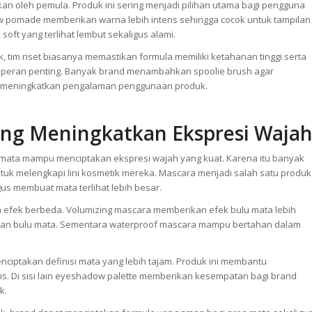
an oleh pemula. Produk ini sering menjadi pilihan utama bagi pengguna
row pomade memberikan warna lebih intens sehingga cocok untuk tampilan
ft yang terlihat lembut sekaligus alami.
tim riset biasanya memastikan formula memiliki ketahanan tinggi serta
ng peran penting. Banyak brand menambahkan spoolie brush agar
gus meningkatkan pengalaman penggunaan produk.
ng Meningkatkan Ekspresi Waja
mata mampu menciptakan ekspresi wajah yang kuat. Karena itu banyak
 melengkapi lini kosmetik mereka. Mascara menjadi salah satu produk
s membuat mata terlihat lebih besar.
 efek berbeda. Volumizing mascara memberikan efek bulu mata lebih
lan bulu mata. Sementara waterproof mascara mampu bertahan dalam
enciptakan definisi mata yang lebih tajam. Produk ini membantu
tis. Di sisi lain eyeshadow palette memberikan kesempatan bagi brand
k.