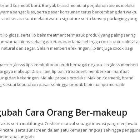
i brand kosmetik baru. Banyak brand memulai perjalanan bisnis melalui
n warna sangat luas, serta pasar konsumen terus berkembang dari waktu
brand secara kuat melalui warna signature serta konsep packaging yang
, lip gloss, serta lip balm treatment termasuk produk yang paling sering
an warna intens sekaligus ketahanan lama sehingga cocok untuk aktivita
 natural dan segar. Selain memberi efek ringan, lip tint juga cocok bagi
 tren glossy lips kembali populer di berbagai negara. Lip gloss memberi
ai gaya makeup. Di sisi lain, lip balm treatment memberikan manfaat
ngi dari kekeringan. Melalui proses produksi Maklon Kosmetik, brand
ang sesuai kebutuhan pasar sehingga produk bibir mampu menarik
ubah Cara Orang Ber-makeup
tis serta multifungsi. Cushion muncul sebagai inovasi yang menjawab
kincare, serta sunscreen dalam satu kemasan ringkas sehingga penggun
beberapa langkah.