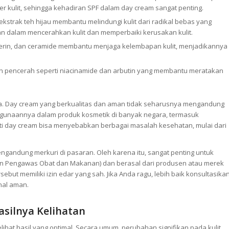
r kulit, sehingga kehadiran SPF dalam day cream sangat penting.
 ekstrak teh hijau membantu melindungi kulit dari radikal bebas yang
ran dalam mencerahkan kulit dan memperbaiki kerusakan kulit.
serin, dan ceramide membantu menjaga kelembapan kulit, menjadikannya
pencerah seperti niacinamide dan arbutin yang membantu meratakan
a. Day cream yang berkualitas dan aman tidak seharusnya mengandung
ggunaannya dalam produk kosmetik di banyak negara, termasuk
ti day cream bisa menyebabkan berbagai masalah kesehatan, mulai dari
gandung merkuri di pasaran. Oleh karena itu, sangat penting untuk
dan Pengawas Obat dan Makanan) dan berasal dari produsen atau merek
ebut memiliki izin edar yang sah. Jika Anda ragu, lebih baik konsultasika
nal aman.
silnya Kelihatan
hat hasil yang optimal. Secara umum, perubahan signifikan pada kulit