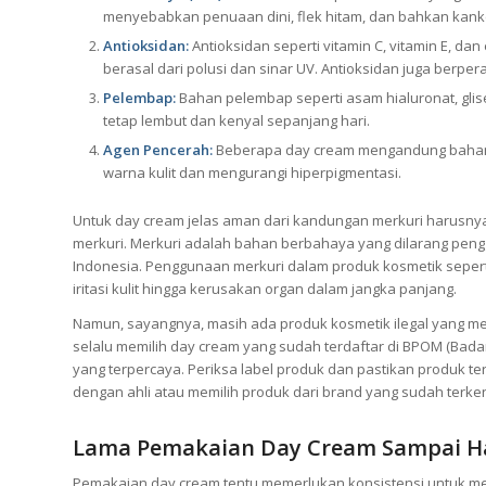
menyebabkan penuaan dini, flek hitam, dan bahkan kanke
Antioksidan:
Antioksidan seperti vitamin C, vitamin E, dan
berasal dari polusi dan sinar UV. Antioksidan juga berpe
Pelembap:
Bahan pelembap seperti asam hialuronat, gli
tetap lembut dan kenyal sepanjang hari.
Agen Pencerah:
Beberapa day cream mengandung bahan 
warna kulit dan mengurangi hiperpigmentasi.
Untuk day cream jelas aman dari kandungan merkuri harusny
merkuri. Merkuri adalah bahan berbahaya yang dilarang pen
Indonesia. Penggunaan merkuri dalam produk kosmetik seper
iritasi kulit hingga kerusakan organ dalam jangka panjang.
Namun, sayangnya, masih ada produk kosmetik ilegal yang men
selalu memilih day cream yang sudah terdaftar di BPOM (Ba
yang terpercaya. Periksa label produk dan pastikan produk ters
dengan ahli atau memilih produk dari brand yang sudah terke
Lama Pemakaian Day Cream Sampai Ha
Pemakaian day cream tentu memerlukan konsistensi untuk meli