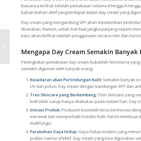
biasanya terlihat setelah pemakaian selama 4 hingga 6 minggu. 
bahan-bahan aktif yang terdapat dalam day cream yang digu
Day cream yang mengandung SPF akan memberikan perlindunga
dirasakan. Namun, untuk manfaat jangka panjang seperti men
baru akan terlihat setelah penggunaan secara rutin dan konsi
Jenis Jenis Toner Dan
Fungsinya
Mengapa Day Cream Semakin Banyak 
Peningkatan pemakaian day cream bukanlah fenomena yang te
semakin digemari oleh banyak orang:
Kesadaran akan Perlindungan Kulit:
Semakin banyak oran
UV dan polusi. Day cream dengan kandungan SPF dan antio
Tren Skincare yang Berkembang:
Tren skincare yang s
kulit tidak cukup hanya dilakukan pada malam hari. Day c
Inovasi Produk:
Produsen kosmetik terus berinovasi deng
merawat dan memperbaiki kondisi kulit. Hal ini membuat
multifungsi.
Perubahan Gaya Hidup:
Gaya hidup modern yang menuntu
praktis namun efektif. Day cream yang bisa digunakan set