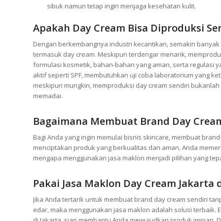
sibuk namun tetap ingin menjaga kesehatan kulit.
Apakah Day Cream Bisa Diproduksi Sen
Dengan berkembangnya industri kecantikan, semakin banyak o
termasuk day cream. Meskipun terdengar menarik, memprodu
formulasi kosmetik, bahan-bahan yang aman, serta regulasi
aktif seperti SPF, membutuhkan uji coba laboratorium yang k
meskipun mungkin, memproduksi day cream sendiri bukanlah h
memadai.
Bagaimana Membuat Brand Day Cream
Bagi Anda yang ingin memulai bisnis skincare, membuat brand
menciptakan produk yang berkualitas dan aman, Anda memerlu
mengapa menggunakan jasa maklon menjadi pilihan yang tepa
Pakai Jasa Maklon Day Cream Jakarta 
Jika Anda tertarik untuk membuat brand day cream sendiri tan
edar, maka menggunakan jasa maklon adalah solusi terbaik. 
di Jakarta, siap membantu Anda mewujudkan produk impian. Den