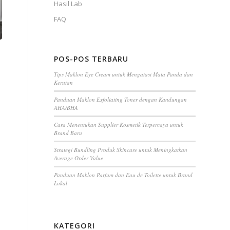
Hasil Lab
FAQ
POS-POS TERBARU
Tips Maklon Eye Cream untuk Mengatasi Mata Panda dan
Kerutan
Panduan Maklon Exfoliating Toner dengan Kandungan
AHA/BHA
Cara Menentukan Supplier Kosmetik Terpercaya untuk
Brand Baru
Strategi Bundling Produk Skincare untuk Meningkatkan
Average Order Value
Panduan Maklon Parfum dan Eau de Toilette untuk Brand
Lokal
KATEGORI