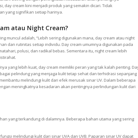
usi, day cream kini menjadi produk yang semakin dicari. Tidak
 yang signifikan setiap harinya.
eam atau Night Cream?
ng muncul adalah, “Lebih sering digunakan mana, day cream atau night
han dan rutinitas setiap individu. Day cream umumnya digunakan pada
tahari, polusi, dan radikal bebas. Sementara itu, night cream lebih
stirahat.
ya yang lebih kuat, day cream memiliki peran yang tak kalah penting. Da
bagai pelindung yang menjaga kulit tetap sehat dan terhidrasi sepanjang
 membantu melindungi kulit dari efek merusak sinar UV. Dalam beberapa
dengan meningkatnya kesadaran akan pentingnya perlindungan kulit dari
ahan yang terkandung di dalamnya. Beberapa bahan utama yang sering
ungsi melindungi kulit dari sinar UVA dan UVB. Paparan sinar UV dapat