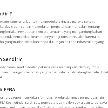
diri?
rang yang tertarik untuk memproduksi skincare mereka sendiri,
ksi day cream sendiri memerlukan pengetahuan mendalam tentang
 yang berlaku. Pembuatan skincare, terutama yang mengandung bahan
etat untuk memastikan keamanannya bagi konsumen. Oleh karena itu,
al yang mudah dilakukan tanpa dukungan ahli dan infrastruktur yang
 Sendiri?
 day cream sendiri adalah peluang yang menjanjikan. Namun, untuk
kan dukungan dari pihak yang berpengalaman di bidang kosmetik. Inila
t.
di EFBA
pa harus repot memikirkan formulasi, produksi, hingga pengurusan izin
EFBA Kosmetindo, salah satu penyedia jasa maklon day cream terpercaya
gan dukungan tim ahli dan fasilitas produksi berstandar tinggi, EFBA