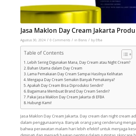
Jasa Maklon Day Cream Jakarta Produk
/
/
/
Agustus 30, 2024
0 Comments
in
Bisnis
by
Efba
Table of Contents
Lebih Sering Digunakan Mana, Day Cream atau Night Cream?
Bahan Utama dalam Day Cream
Lama Pemakaian Day Cream Sampai Hasilnya Kelihatan
Mengapa Day Cream Semakin Banyak Pemakainya?
Apakah Day Cream Bisa Diproduksi Sendiri?
Bagaimana Membuat Brand Day Cream Sendiri?
Pakai Jasa Maklon Day Cream Jakarta di EFBA
Hubungi Kami!
Jasa Maklon Day Cream Jakarta. Day cream dan night cream ad
dalam penggunaannya. Banyak orang yang cenderung mengaba
bahwa perawatan malam hari lebih efektif untuk menjaga kese
diminati dan menjadi bagian penting dalam rutinitas skincare