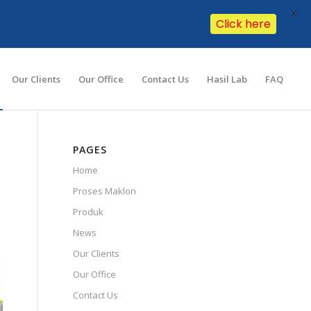
X
Click here
Our Clients
Our Office
Contact Us
Hasil Lab
FAQ
PAGES
Home
Proses Maklon
Produk
News
Our Clients
Our Office
Contact Us