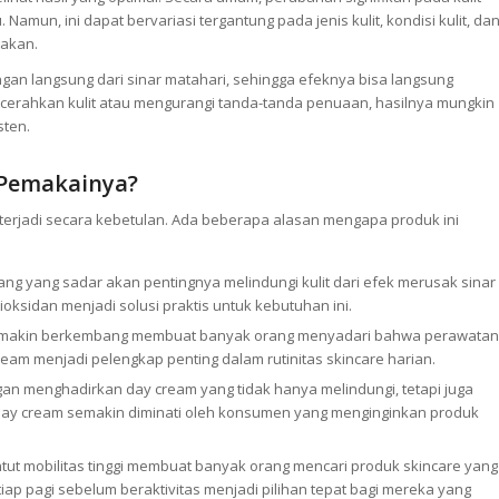
Namun, ini dapat bervariasi tergantung pada jenis kulit, kondisi kulit, da
nakan.
n langsung dari sinar matahari, sehingga efeknya bisa langsung
cerahkan kulit atau mengurangi tanda-tanda penuaan, hasilnya mungkin
sten.
Pemakainya?
rjadi secara kebetulan. Ada beberapa alasan mengapa produk ini
g yang sadar akan pentingnya melindungi kulit dari efek merusak sinar
ksidan menjadi solusi praktis untuk kebutuhan ini.
emakin berkembang membuat banyak orang menyadari bahwa perawatan
ream menjadi pelengkap penting dalam rutinitas skincare harian.
an menghadirkan day cream yang tidak hanya melindungi, tetapi juga
 day cream semakin diminati oleh konsumen yang menginginkan produk
t mobilitas tinggi membuat banyak orang mencari produk skincare yang
iap pagi sebelum beraktivitas menjadi pilihan tepat bagi mereka yang