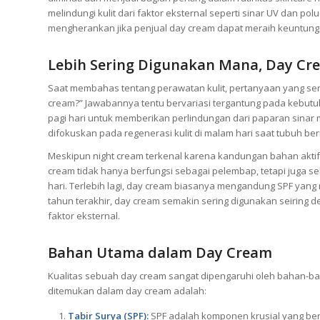
melindungi kulit dari faktor eksternal seperti sinar UV dan pol
mengherankan jika penjual day cream dapat meraih keuntungan
Lebih Sering Digunakan Mana, Day Cr
Saat membahas tentang perawatan kulit, pertanyaan yang seri
cream?” Jawabannya tentu bervariasi tergantung pada kebutu
pagi hari untuk memberikan perlindungan dari paparan sinar ma
difokuskan pada regenerasi kulit di malam hari saat tubuh beri
Meskipun night cream terkenal karena kandungan bahan aktifn
cream tidak hanya berfungsi sebagai pelembap, tetapi juga se
hari. Terlebih lagi, day cream biasanya mengandung SPF yang
tahun terakhir, day cream semakin sering digunakan seiring 
faktor eksternal.
Bahan Utama dalam Day Cream
Kualitas sebuah day cream sangat dipengaruhi oleh bahan-b
ditemukan dalam day cream adalah:
Tabir Surya (SPF):
SPF adalah komponen krusial yang berf