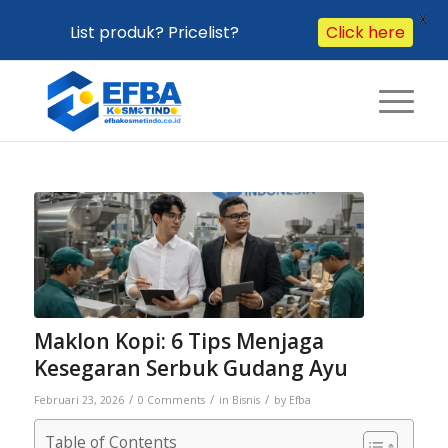
X
List produk? Pricelist?
Click here
Maklon Kopi: 6 Tips Menjaga
Kesegaran Serbuk Gudang Ayu
/
/
/
Februari 23, 2026
0 Comments
in
Bisnis
by
Efba
Table of Contents