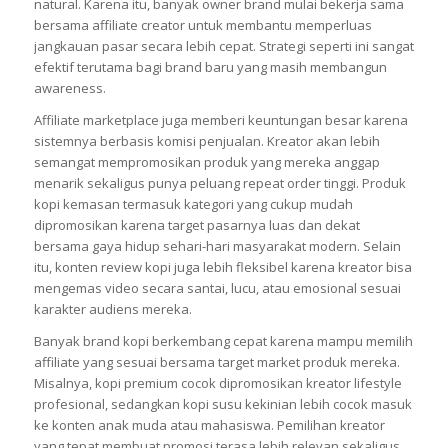
natural. Karena itu, banyak owner brand mulai bekerja sama
bersama affiliate creator untuk membantu memperluas
jangkauan pasar secara lebih cepat. Strategi seperti ini sangat
efektif terutama bagi brand baru yang masih membangun
awareness.
Affiliate marketplace juga memberi keuntungan besar karena
sistemnya berbasis komisi penjualan. Kreator akan lebih
semangat mempromosikan produk yang mereka anggap
menarik sekaligus punya peluang repeat order tinggi. Produk
kopi kemasan termasuk kategori yang cukup mudah
dipromosikan karena target pasarnya luas dan dekat
bersama gaya hidup sehari-hari masyarakat modern. Selain
itu, konten review kopi juga lebih fleksibel karena kreator bisa
mengemas video secara santai, lucu, atau emosional sesuai
karakter audiens mereka.
Banyak brand kopi berkembang cepat karena mampu memilih
affiliate yang sesuai bersama target market produk mereka.
Misalnya, kopi premium cocok dipromosikan kreator lifestyle
profesional, sedangkan kopi susu kekinian lebih cocok masuk
ke konten anak muda atau mahasiswa. Pemilihan kreator
yang tepat membuat promosi terasa lebih relevan sekaligus