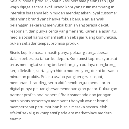
Selain inovasi produk, komunikasi bersama pelanggan juga
wajib dijaga secara aktif. Brand kopi yang rutin membangun
interaksi biasanya lebih mudah mendapatkan loyal customer
dibanding brand yang hanya fokus berjualan. Banyak
pelanggan sekarang menyukai bisnis yang terasa dekat,
responsif, dan punya cerita yang menarik. Karena alasan itu,
media sosial harus dimanfaatkan sebagai ruang komunikasi,
bukan sekadar tempat promosi produk.
Bisnis kopi kemasan masih punya peluang sangat besar
dalam beberapa tahun ke depan. Konsumsi kopi masyarakat
terus meningkat seiring berkembangnya budaya nongkrong,
kerja fleksibel, serta gaya hidup modern yang dekat bersama
minuman praktis. Pelaku usaha yang bergerak cepat,
memahami branding, serta aktif membangun pemasaran
digital punya peluang besar memenangkan pasar. Dukungan
partner profesional seperti Efba Kosmetindo dan jaringan
mitra bisnis terpercaya membantu banyak owner brand
mempercepat pertumbuhan bisnis mereka secara lebih
efektif sekaligus kompetitif pada era marketplace modern
saat ini.