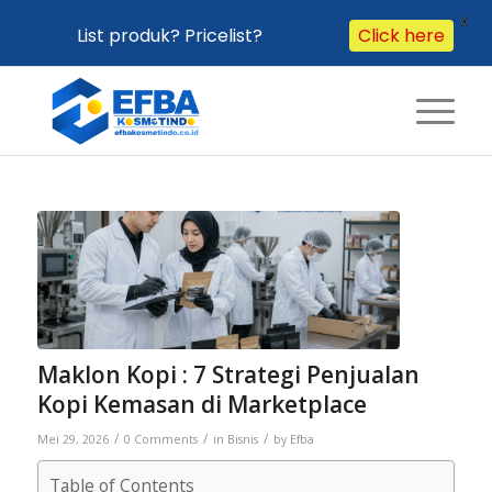
X
List produk? Pricelist?
Click here
Maklon Kopi : 7 Strategi Penjualan
Kopi Kemasan di Marketplace
/
/
/
Mei 29, 2026
0 Comments
in
Bisnis
by
Efba
Table of Contents