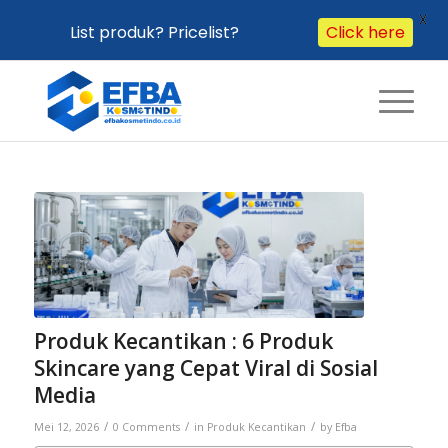
X
List produk? Pricelist?
Click here
Produk Kecantikan : 6 Produk
Skincare yang Cepat Viral di Sosial
Media
/
/
/
Mei 12, 2026
0 Comments
in
Produk Kecantikan
by
Efba