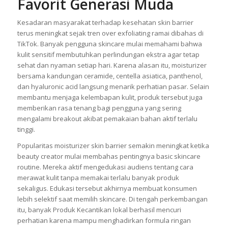
Favorit Generasi Muda
Kesadaran masyarakat terhadap kesehatan skin barrier
terus meningkat sejak tren over exfoliating ramai dibahas di
TikTok. Banyak pengguna skincare mulai memahami bahwa
kulit sensitif membutuhkan perlindungan ekstra agar tetap
sehat dan nyaman setiap hari. Karena alasan itu, moisturizer
bersama kandungan ceramide, centella asiatica, panthenol,
dan hyaluronic acid langsung menarik perhatian pasar. Selain
membantu menjaga kelembapan kulit, produk tersebut juga
memberikan rasa tenang bagi pengguna yang sering
mengalami breakout akibat pemakaian bahan aktif terlalu
tinggi.
Popularitas moisturizer skin barrier semakin meningkat ketika
beauty creator mulai membahas pentingnya basic skincare
routine. Mereka aktif mengedukasi audiens tentang cara
merawat kulit tanpa memakai terlalu banyak produk
sekaligus. Edukasi tersebut akhirnya membuat konsumen
lebih selektif saat memilih skincare. Di tengah perkembangan
itu, banyak Produk Kecantikan lokal berhasil mencuri
perhatian karena mampu menghadirkan formula ringan