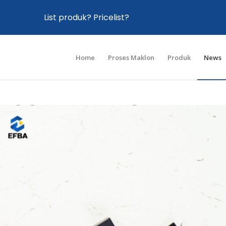
List produk? Pricelist?
Home
Proses Maklon
Produk
News