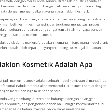
osmetik dengan merek Anda sendiri? Di tengah industri kecantikan
u bermunculan dan disambut hangat oleh pasar, mimpi ini bukan lagi
 nyata dengan mengandalkan layanan jasa maklon kosmetik.
ut kepercayaan konsumen, ada satu tantangan besar yang harus dihadapi
ik, membeli mesin-mesin canggih, dan terutama, menavigasi proses
alah sebuah perjalanan yang sangat rumit. Inilah mengapa banyak
 menggunakan jasa maklon kosmetik.
 seluk-beluk dunia maklon. Anda akan memahami bagaimana model bisnis
ebih mudah, lebih cepat, dan yang terpenting, 100% legal dan aman.
aklon Kosmetik Adalah Apa
si. Jadi, maklon kosmetik adalah sebuah model kemitraan di mana Anda,
rofesional. Pabrik tersebut akan memproduksi kosmetik sesuai dengan
ngan merek dan logo milik Anda sendiri.
; Anda yang membangun cerita dan hubungan dengan pelanggan.
nis produksi, dari pengadaan bahan baku hingga kontrol kualitas. Ini
rus menanggung beban investasi pabrik yang sangat besar.