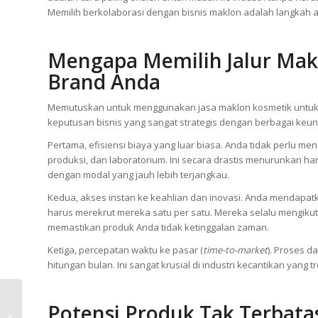
Memilih berkolaborasi dengan bisnis maklon adalah langkah a
Mengapa Memilih Jalur Mak
Brand Anda
Memutuskan untuk menggunakan jasa maklon kosmetik untu
keputusan bisnis yang sangat strategis dengan berbagai keu
Pertama, efisiensi biaya yang luar biasa. Anda tidak perlu me
produksi, dan laboratorium. Ini secara drastis menurunkan 
dengan modal yang jauh lebih terjangkau.
Kedua, akses instan ke keahlian dan inovasi. Anda mendapatka
harus merekrut mereka satu per satu. Mereka selalu mengikuti
memastikan produk Anda tidak ketinggalan zaman.
Ketiga, percepatan waktu ke pasar (
time-to-market
). Proses d
hitungan bulan. Ini sangat krusial di industri kecantikan yan
Niacinamide:
Potensi Produk Tak Terbata
Membongkar Rahasia