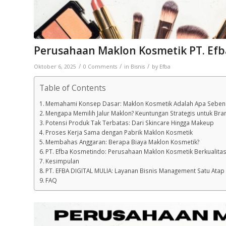
Perusahaan Maklon Kosmetik PT. Ef
/
/
/
Oktober 6, 2025
0 Comments
in
Bisnis
by
Efba
Table of Contents
Memahami Konsep Dasar: Maklon Kosmetik Adalah Apa Seben
Mengapa Memilih Jalur Maklon? Keuntungan Strategis untuk Br
Potensi Produk Tak Terbatas: Dari Skincare Hingga Makeup
Proses Kerja Sama dengan Pabrik Maklon Kosmetik
Membahas Anggaran: Berapa Biaya Maklon Kosmetik?
PT. Efba Kosmetindo: Perusahaan Maklon Kosmetik Berkualita
Kesimpulan
PT. EFBA DIGITAL MULIA: Layanan Bisnis Management Satu Atap
FAQ