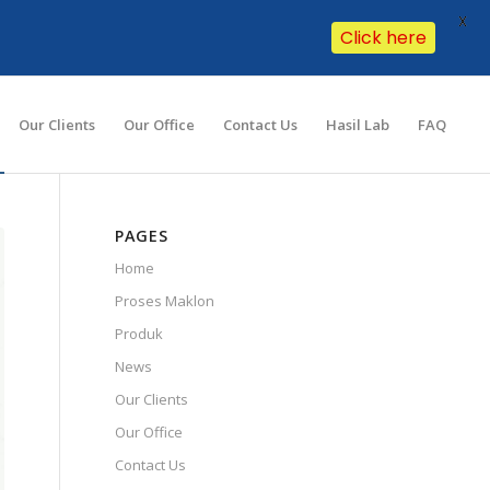
X
Click here
Our Clients
Our Office
Contact Us
Hasil Lab
FAQ
PAGES
Home
Proses Maklon
Produk
News
Our Clients
Our Office
Contact Us