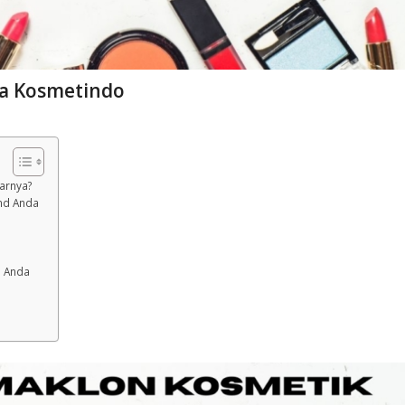
ba Kosmetindo
arnya?
and Anda
s Anda