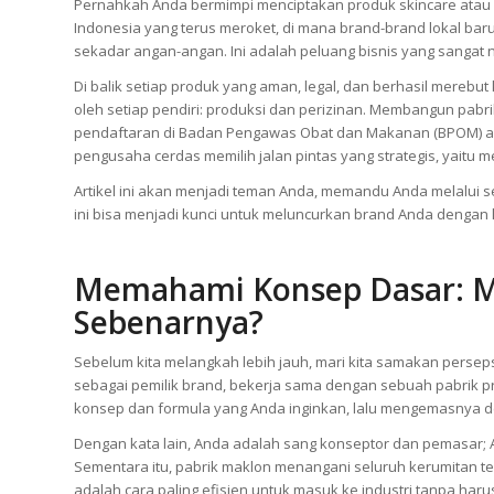
Pernahkah Anda bermimpi menciptakan produk skincare atau k
Indonesia yang terus meroket, di mana brand-brand lokal bar
sekadar angan-angan. Ini adalah peluang bisnis yang sangat
Di balik setiap produk yang aman, legal, dan berhasil mereb
oleh setiap pendiri: produksi dan perizinan. Membangun pabr
pendaftaran di Badan Pengawas Obat dan Makanan (BPOM) ad
pengusaha cerdas memilih jalan pintas yang strategis, yaitu
Artikel ini akan menjadi teman Anda, memandu Anda melalui
ini bisa menjadi kunci untuk meluncurkan brand Anda dengan l
Memahami Konsep Dasar: M
Sebenarnya?
Sebelum kita melangkah lebih jauh, mari kita samakan persep
sebagai pemilik brand, bekerja sama dengan sebuah pabrik p
konsep dan formula yang Anda inginkan, lalu mengemasnya de
Dengan kata lain, Anda adalah sang konseptor dan pemasar
Sementara itu, pabrik maklon menangani seluruh kerumitan tek
adalah cara paling efisien untuk masuk ke industri tanpa ha