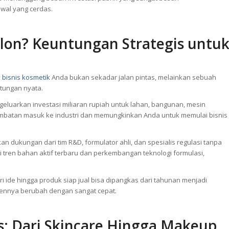
wal yang cerdas.
lon? Keuntungan Strategis untu
k
bisnis kosmetik
Anda bukan sekadar jalan pintas, melainkan sebuah
ntungan nyata.
ngeluarkan investasi miliaran rupiah untuk lahan, bangunan, mesin
hambatan masuk ke industri dan memungkinkan Anda untuk memulai bisnis
n dukungan dari tim R&D, formulator ahli, dan spesialis regulasi tanpa
 tren bahan aktif terbaru dan perkembangan teknologi formulasi,
ari ide hingga produk siap jual bisa dipangkas dari tahunan menjadi
g trennya berubah dengan sangat cepat.
s: Dari Skincare Hingga Makeup