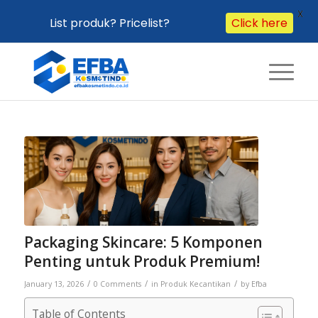
X
Click here
List produk? Pricelist?
Packaging Skincare: 5 Komponen
Penting untuk Produk Premium!
/
/
/
January 13, 2026
0 Comments
in
Produk Kecantikan
by
Efba
Table of Contents