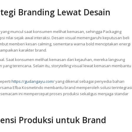
ategi Branding Lewat Desain
a yang muncul saat konsumen melihat kemasan, sehingga Packaging
nilai sejak awal interaksi. Desain visual memengaruhi keputusan beli
but memberi kesan calming, sementara warna bold menciptakan energi
yampaikan karakter brand.
isual. Saat konsumen melihat kemasan dari kejauhan, mereka langsung
 yang terencana. Selain itu, storytelling visual lewat kemasan membantu
seperti
https://gudangayu.com/
yang dikenal sebagai penyedia bahan
ersama Efba Kosmetindo membantu brand memperoleh solusi terintegrasi
i semacam ini mempercepat proses produksi sekaligus menjaga standar
iensi Produksi untuk Brand