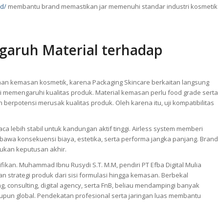
id/
membantu brand memastikan jar memenuhi standar industri kosmetik
garuh Material terhadap
han kemasan kosmetik, karena Packaging Skincare berkaitan langsung
i memengaruhi kualitas produk. Material kemasan perlu food grade serta
berpotensi merusak kualitas produk. Oleh karena itu, uji kompatibilitas
aca lebih stabil untuk kandungan aktif tinggi. Airless system memberi
embawa konsekuensi biaya, estetika, serta performa jangka panjang. Brand
ukan keputusan akhir.
ifikan. Muhammad Ibnu Rusydi S.T. M.M, pendiri PT Efba Digital Mulia
strategi produk dari sisi formulasi hingga kemasan. Berbekal
g, consulting, digital agency, serta FnB, beliau mendampingi banyak
upun global. Pendekatan profesional serta jaringan luas membantu