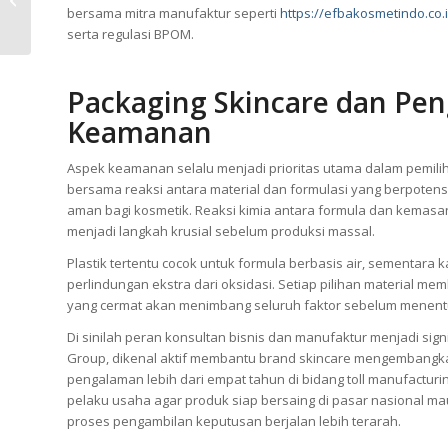
Biaya Produksi yang
bersama mitra manufaktur seperti
https://efbakosmetindo.co.
Realistis
serta regulasi BPOM.
Packaging Skincare dan Pen
Keamanan
Aspek keamanan selalu menjadi prioritas utama dalam pemili
bersama reaksi antara material dan formulasi yang berpotens
aman bagi kosmetik. Reaksi kimia antara formula dan kemasan 
menjadi langkah krusial sebelum produksi massal.
Plastik tertentu cocok untuk formula berbasis air, sementara k
perlindungan ekstra dari oksidasi. Setiap pilihan material m
yang cermat akan menimbang seluruh faktor sebelum menent
Di sinilah peran konsultan bisnis dan manufaktur menjadi sign
Group, dikenal aktif membantu brand skincare mengembangkan 
pengalaman lebih dari empat tahun di bidang toll manufacturin
pelaku usaha agar produk siap bersaing di pasar nasional ma
proses pengambilan keputusan berjalan lebih terarah.