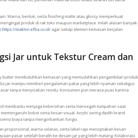
sain. Warna, bentuk, serta finishing matte atau glossy memperkuat
h mengingat produk di rak toko maupun marketplace. Inilah alasan banyak
ti
https://maklon.efba.co.id/
agar setiap elemen kemasan berjalan
gsi Jar untuk Tekstur Cream dan
a body butter membutuhkan kemasan yang memudahkan pengambilan produk
lalui jar mampu memberi pengalaman pakai yang lebih nyaman sekaligus
 dasar tanpa menyisakan residu. Konsumen pun merasa puas karena
r lid membantu menjaga kebersihan serta mencegah tumpahan saat
aca memengaruhi bobot serta kesan visual. Acrylic sering dipilih brand
siensi biaya tanpa mengorbankan fungsi.
an proporsional, warna selaras, serta label rapi menciptakan kesan
aan pasar setelah beralih ke desain jar yang lebih matang. Kolaborasi