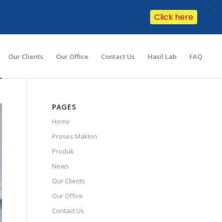
X
Click here
Our Clients
Our Office
Contact Us
Hasil Lab
FAQ
PAGES
Home
Proses Maklon
Produk
News
Our Clients
Our Office
Contact Us