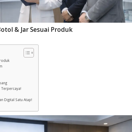
otol & Jar Sesuai Produk
Produk
lm
mbang
 Terpercaya!
 Digital Satu Atap!