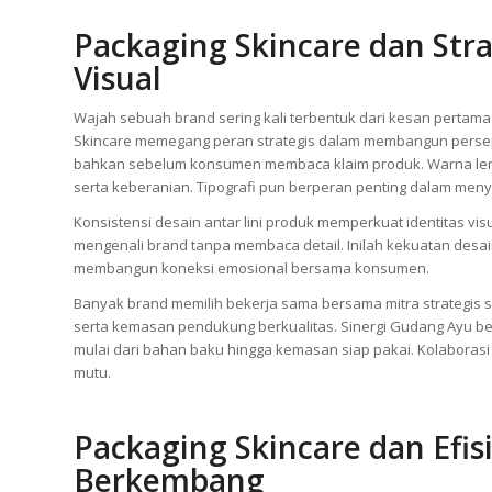
Packaging Skincare dan Str
Visual
Wajah sebuah brand sering kali terbentuk dari kesan pertam
Skincare memegang peran strategis dalam membangun persepsi 
bahkan sebelum konsumen membaca klaim produk. Warna lem
serta keberanian. Tipografi pun berperan penting dalam men
Konsistensi desain antar lini produk memperkuat identitas v
mengenali brand tanpa membaca detail. Inilah kekuatan desain
membangun koneksi emosional bersama konsumen.
Banyak brand memilih bekerja sama bersama mitra strategis 
serta kemasan pendukung berkualitas. Sinergi Gudang Ayu b
mulai dari bahan baku hingga kemasan siap pakai. Kolaboras
mutu.
Packaging Skincare dan Efis
Berkembang