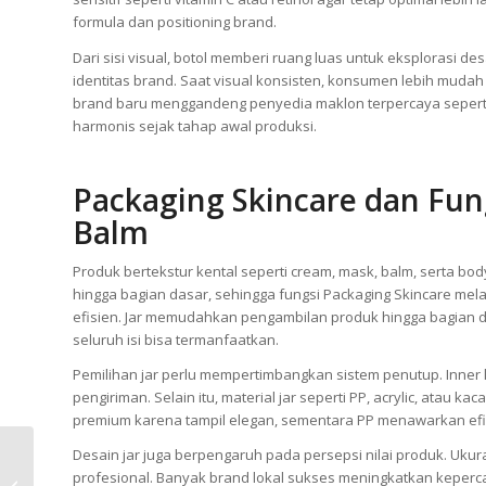
formula dan positioning brand.
Dari sisi visual, botol memberi ruang luas untuk eksplorasi de
identitas brand. Saat visual konsisten, konsumen lebih muda
brand baru menggandeng penyedia maklon terpercaya seper
harmonis sejak tahap awal produksi.
Packaging Skincare dan Fun
Balm
Produk bertekstur kental seperti cream, mask, balm, sert
hingga bagian dasar, sehingga fungsi Packaging Skincare me
efisien. Jar memudahkan pengambilan produk hingga bagian
seluruh isi bisa termanfaatkan.
Pemilihan jar perlu mempertimbangkan sistem penutup. Inne
pengiriman. Selain itu, material jar seperti PP, acrylic, atau k
premium karena tampil elegan, sementara PP menawarkan efi
Jasa Maklon Skincare:
Desain jar juga berpengaruh pada persepsi nilai produk. Ukur
6 Cara Menghitung
profesional. Banyak brand lokal sukses meningkatkan kepercay