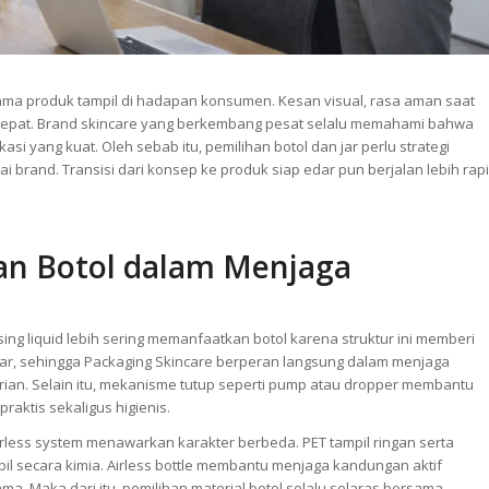
ama produk tampil di hadapan konsumen. Kesan visual, rasa aman saat
g tepat. Brand skincare yang berkembang pesat selalu memahami bahwa
yang kuat. Oleh sebab itu, pemilihan botol dan jar perlu strategi
ai brand. Transisi dari konsep ke produk siap edar pun berjalan lebih rapi
an Botol dalam Menjaga
sing liquid lebih sering memanfaatkan botol karena struktur ini memberi
uar, sehingga Packaging Skincare berperan langsung dalam menjaga
arian. Selain itu, mekanisme tutup seperti pump atau dropper membantu
raktis sekaligus higienis.
airless system menawarkan karakter berbeda. PET tampil ringan serta
l secara kimia. Airless bottle membantu menjaga kandungan aktif
 lama. Maka dari itu, pemilihan material botol selalu selaras bersama