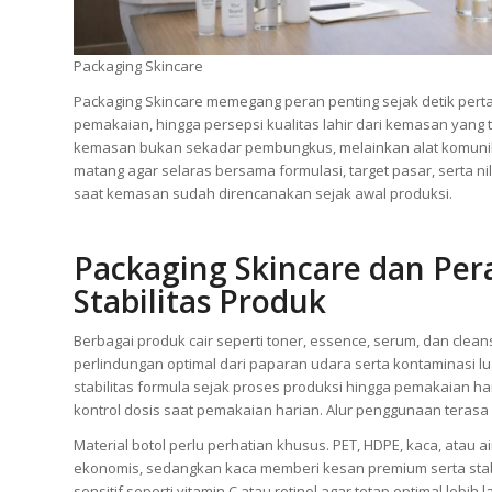
Packaging Skincare
Packaging Skincare memegang peran penting sejak detik pert
pemakaian, hingga persepsi kualitas lahir dari kemasan yan
kemasan bukan sekadar pembungkus, melainkan alat komunikasi 
matang agar selaras bersama formulasi, target pasar, serta nil
saat kemasan sudah direncanakan sejak awal produksi.
Packaging Skincare dan Per
Stabilitas Produk
Berbagai produk cair seperti toner, essence, serum, dan clean
perlindungan optimal dari paparan udara serta kontaminasi l
stabilitas formula sejak proses produksi hingga pemakaian h
kontrol dosis saat pemakaian harian. Alur penggunaan terasa p
Material botol perlu perhatian khusus. PET, HDPE, kaca, atau 
ekonomis, sedangkan kaca memberi kesan premium serta stabi
sensitif seperti vitamin C atau retinol agar tetap optimal lebih