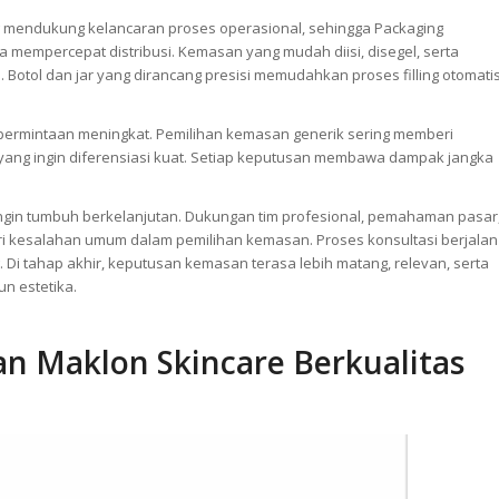
 mendukung kelancaran proses operasional, sehingga Packaging
 mempercepat distribusi. Kemasan yang mudah diisi, disegel, serta
 Botol dan jar yang dirancang presisi memudahkan proses filling otomati
t permintaan meningkat. Pemilihan kemasan generik sering memberi
 yang ingin diferensiasi kuat. Setiap keputusan membawa dampak jangka
 ingin tumbuh berkelanjutan. Dukungan tim profesional, pemahaman pasar
ri kesalahan umum dalam pemilihan kemasan. Proses konsultasi berjalan
g. Di tahap akhir, keputusan kemasan terasa lebih matang, relevan, serta
n estetika.
n Maklon Skincare Berkualitas