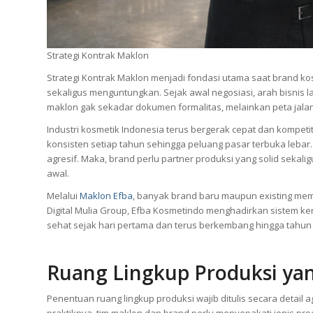
Strategi Kontrak Maklon
Strategi Kontrak Maklon menjadi fondasi utama saat brand ko
sekaligus menguntungkan. Sejak awal negosiasi, arah bisnis lan
maklon gak sekadar dokumen formalitas, melainkan peta ja
Industri kosmetik Indonesia terus bergerak cepat dan kompetit
konsisten setiap tahun sehingga peluang pasar terbuka leba
agresif. Maka, brand perlu partner produksi yang solid sekali
awal.
Melalui
Maklon Efba
, banyak brand baru maupun existing mem
Digital Mulia Group, Efba Kosmetindo menghadirkan sistem kerj
sehat sejak hari pertama dan terus berkembang hingga tahun
Ruang Lingkup Produksi yan
Penentuan ruang lingkup produksi wajib ditulis secara detai
praktiknya, tim maklon dan brand perlu menyepakati jenis prod