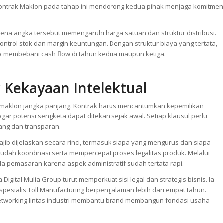
i Kontrak Maklon pada tahap ini mendorong kedua pihak menjaga komitmen
rena angka tersebut memengaruhi harga satuan dan struktur distribusi.
rol stok dan margin keuntungan. Dengan struktur biaya yang tertata,
membebani cash flow di tahun kedua maupun ketiga.
 Kekayaan Intelektual
a maklon jangka panjang. Kontrak harus mencantumkan kepemilikan
gar potensi sengketa dapat ditekan sejak awal. Setiap klausul perlu
ang dan transparan.
 wajib dijelaskan secara rinci, termasuk siapa yang mengurus dan siapa
dah koordinasi serta mempercepat proses legalitas produk. Melalui
ada pemasaran karena aspek administratif sudah tertata rapi.
gital Mulia Group turut memperkuat sisi legal dan strategis bisnis. Ia
spesialis Toll Manufacturing berpengalaman lebih dari empat tahun.
 networking lintas industri membantu brand membangun fondasi usaha