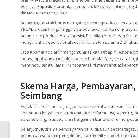
estimasi kapasitas produksi per batch. Kejelasan ini menceg
dinamika pasar berubah.
Selain itu, kontrak harus mengatur timeline produksi secara run
BPOM, proses filling, hingga distribusi awal. Ketika semua tah
peluncuran produk secara presisi. Di sinilah penerapan Strat
mengarahkan operasional secara konsisten selama 2–3 tahun
Efba Kosmetindo aktif mengomunikasikan setiap milestone prod
menyampaikannya melalui laporan berkala. Dengan cara itu
menunggu terlalu lama. Transparansi ini memperkuat kepercaya
Skema Harga, Pembayaran,
Seimbang
Aspek finansial memegang peranan sentral dalam kontrak mak
komponen biaya secara rinci, mulai dari formulasi, sampling, 
serta packing. Transparansi harga membantu brand menyusun str
Selanjutnya, skema pembayaran perlu disusun secara tegas. 
Maklon Kopi: 6 Skema
pelunasan sebelum pengiriman, atau memilih model termin berd
Produksi dari 100 Kg