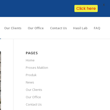
X
Click here
Our Clients
Our Office
Contact Us
Hasil Lab
FAQ
PAGES
Home
Proses Maklon
Produk
News
Our Clients
Our Office
Contact Us