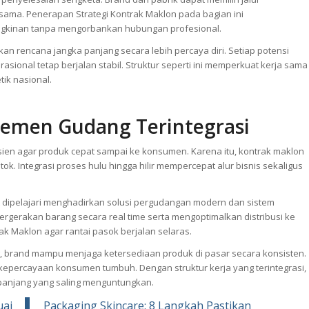
sama. Penerapan Strategi Kontrak Maklon pada bagian ini
ngkinan tanpa mengorbankan hubungan profesional.
n rencana jangka panjang secara lebih percaya diri. Setiap potensi
ional tetap berjalan stabil. Struktur seperti ini memperkuat kerja sama
tik nasional.
ajemen Gudang Terintegrasi
fisien agar produk cepat sampai ke konsumen. Karena itu, kontrak maklon
ok. Integrasi proses hulu hingga hilir mempercepat alur bisnis sekaligus
 dipelajari menghadirkan solusi pergudangan modern dan sistem
ergerakan barang secara real time serta mengoptimalkan distribusi ke
rak Maklon agar rantai pasok berjalan selaras.
ng, brand mampu menjaga ketersediaan produk di pasar secara konsisten.
an kepercayaan konsumen tumbuh. Dengan struktur kerja yang terintegrasi,
panjang yang saling menguntungkan.
uai
Packaging Skincare: 8 Langkah Pastikan