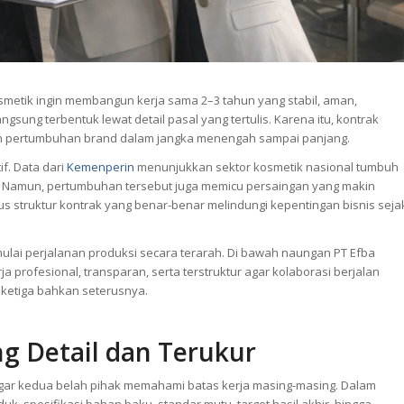
smetik ingin membangun kerja sama 2–3 tahun yang stabil, aman,
gsung terbentuk lewat detail pasal yang tertulis. Karena itu, kontrak
lan pertumbuhan brand dalam jangka menengah sampai panjang.
if. Data dari
Kemenperin
menunjukkan sektor kosmetik nasional tumbuh
r. Namun, pertumbuhan tersebut juga memicu persaingan yang makin
gus struktur kontrak yang benar-benar melindungi kepentingan bisnis seja
ulai perjalanan produksi secara terarah. Di bawah naungan PT Efba
a profesional, transparan, serta terstruktur agar kolaborasi berjalan
 ketiga bahkan seterusnya.
g Detail dan Terukur
l agar kedua belah pihak memahami batas kerja masing-masing. Dalam
uk, spesifikasi bahan baku, standar mutu, target hasil akhir, hingga