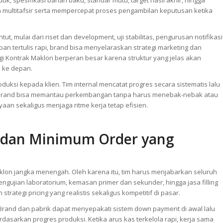
ah multitafsir serta mempercepat proses pengambilan keputusan ketika
tut, mulai dari riset dan development, uji stabilitas, pengurusan notifikasi
apan tertulis rapi, brand bisa menyelaraskan strategi marketing dan
egi Kontrak Maklon berperan besar karena struktur yang jelas akan
 ke depan.
uksi kepada klien. Tim internal mencatat progres secara sistematis lalu
, brand bisa memantau perkembangan tanpa harus menebak-nebak atau
an sekaligus menjaga ritme kerja tetap efisien.
 dan Minimum Order yang
lon jangka menengah. Oleh karena itu, tim harus menjabarkan seluruh
pengujian laboratorium, kemasan primer dan sekunder, hingga jasa filling
ategi pricing yang realistis sekaligus kompetitif di pasar.
Brand dan pabrik dapat menyepakati sistem down payment di awal lalu
asarkan progres produksi. Ketika arus kas terkelola rapi, kerja sama