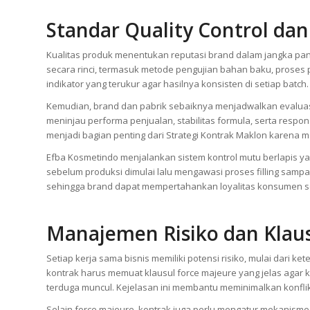
Standar Quality Control dan
Kualitas produk menentukan reputasi brand dalam jangka panja
secara rinci, termasuk metode pengujian bahan baku, proses 
indikator yang terukur agar hasilnya konsisten di setiap batch.
Kemudian, brand dan pabrik sebaiknya menjadwalkan evaluasi
meninjau performa penjualan, stabilitas formula, serta respo
menjadi bagian penting dari Strategi Kontrak Maklon karena 
Efba Kosmetindo menjalankan sistem kontrol mutu berlapis 
sebelum produksi dimulai lalu mengawasi proses filling sampai
sehingga brand dapat mempertahankan loyalitas konsumen s
Manajemen Risiko dan Klaus
Setiap kerja sama bisnis memiliki potensi risiko, mulai dari 
kontrak harus memuat klausul force majeure yang jelas agar 
terduga muncul. Kejelasan ini membantu meminimalkan konflik ke
Selain force majeure, kontrak juga perlu mengatur mekanisme