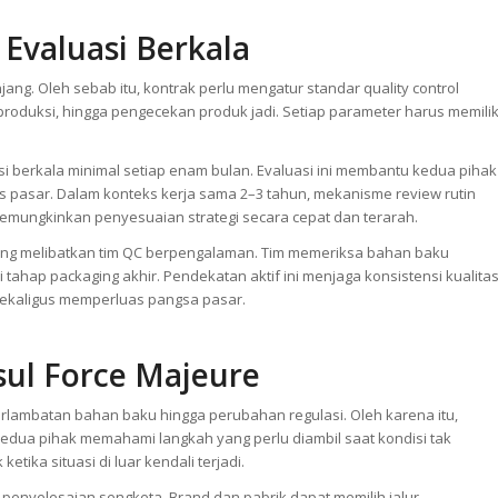
 Evaluasi Berkala
ng. Oleh sebab itu, kontrak perlu mengatur standar quality control
produksi, hingga pengecekan produk jadi. Setiap parameter harus memilik
 berkala minimal setiap enam bulan. Evaluasi ini membantu kedua pihak
ns pasar. Dalam konteks kerja sama 2–3 tahun, mekanisme review rutin
memungkinkan penyesuaian strategi secara cepat dan terarah.
yang melibatkan tim QC berpengalaman. Tim memeriksa bahan baku
 tahap packaging akhir. Pendekatan aktif ini menjaga konsistensi kualita
ekaligus memperluas pangsa pasar.
ul Force Majeure
keterlambatan bahan baku hingga perubahan regulasi. Oleh karena itu,
kedua pihak memahami langkah yang perlu diambil saat kondisi tak
tika situasi di luar kendali terjadi.
 penyelesaian sengketa. Brand dan pabrik dapat memilih jalur