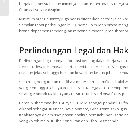
berjalan lebih stabil dan minim gesekan. Penerapan Strateg
hingga 1 Ton per Bulan
finansial secara disiplin.
Minimum order quantity juga harus ditentukan secara jelas ka
Semakin tepat perhitungan MOQ, semakin mudah brand mengont
brand dapat mengembangkan rencana ekspansi produk tanpa 
Perlindungan Legal dan Hak
Perlindungan legal menjadi fondasi penting dalam kerja sam
formula, desain kemasan, serta identitas merek secara tegas a
disusun jelas sehingga hak dan kewajiban kedua pihak seimb
Selain itu, pengurusan notifikasi BPOM serta sertifikasi halal
yang menanggung biaya administrasi. Ketegasan ini mempermu
Strategi Kontrak Maklon yang terstruktur, brand bisa fokus p
Peran Muhammad Ibnu Rusydi S.T. M.M sebagai pendiri PT Efba Di
dikenal sebagai Business Development, Consultant, sekaligus 
Keahliannya dalam riset pasar, analisis pertumbuhan, serta
yang kokoh melalui Efba Konsultan dan Efba Kosmetindo.