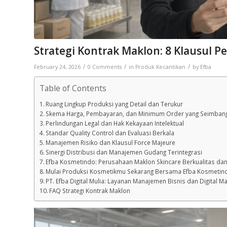
Strategi Kontrak Maklon: 8 Klausul 
/
/
/
February 24, 2026
0 Comments
in
Produk Kecantikan
by
Efba
Table of Contents
Ruang Lingkup Produksi yang Detail dan Terukur
Skema Harga, Pembayaran, dan Minimum Order yang Seimban
Perlindungan Legal dan Hak Kekayaan Intelektual
Standar Quality Control dan Evaluasi Berkala
Manajemen Risiko dan Klausul Force Majeure
Sinergi Distribusi dan Manajemen Gudang Terintegrasi
Efba Kosmetindo: Perusahaan Maklon Skincare Berkualitas dan
Mulai Produksi Kosmetikmu Sekarang Bersama Efba Kosmetin
PT. Efba Digital Mulia: Layanan Manajemen Bisnis dan Digital Ma
FAQ Strategi Kontrak Maklon