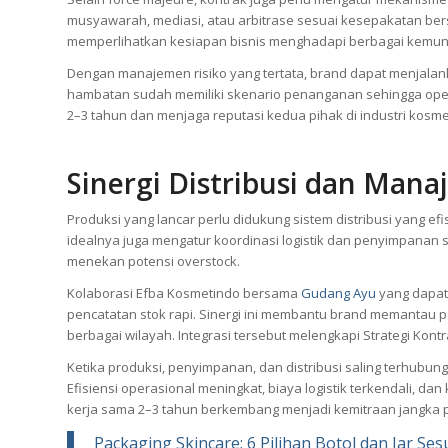
musyawarah, mediasi, atau arbitrase sesuai kesepakatan ber
memperlihatkan kesiapan bisnis menghadapi berbagai kemu
Dengan manajemen risiko yang tertata, brand dapat menjalanka
hambatan sudah memiliki skenario penanganan sehingga operas
2–3 tahun dan menjaga reputasi kedua pihak di industri kosme
Sinergi Distribusi dan Man
Produksi yang lancar perlu didukung sistem distribusi yang e
idealnya juga mengatur koordinasi logistik dan penyimpanan st
menekan potensi overstock.
Kolaborasi Efba Kosmetindo bersama
Gudang Ayu
yang dapat
pencatatan stok rapi. Sinergi ini membantu brand memantau p
berbagai wilayah. Integrasi tersebut melengkapi Strategi Kont
Ketika produksi, penyimpanan, dan distribusi saling terhubu
Efisiensi operasional meningkat, biaya logistik terkendali, d
kerja sama 2–3 tahun berkembang menjadi kemitraan jangka 
Packaging Skincare: 6 Pilihan Botol dan Jar Ses