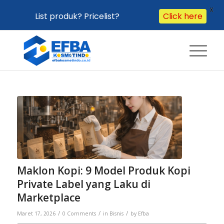
X
List produk? Pricelist?
Click here
Maklon Kopi: 9 Model Produk Kopi
Private Label yang Laku di
Marketplace
/
/
/
Maret 17, 2026
0 Comments
in
Bisnis
by
Efba