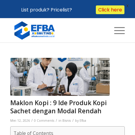
X
List produk? Pricelist?
Click here
Maklon Kopi : 9 Ide Produk Kopi
Sachet dengan Modal Rendah
/
/
/
Mei 12, 2026
0 Comments
in
Bisnis
by
Efba
Table of Contents