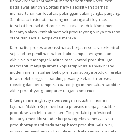
Banyak brand kopi mampu menarik perhatian konsumen
pada awal launching, tetapi hanya sedikit yang berhasil
mempertahankan loyalitas pelanggan dalam jangka panjang.
Salah satu faktor utama yang mempengaruhi loyalitas
tersebut berasal dari konsistensi rasa produk. Konsumen
biasanya akan kembali membeli produk yang punya cita rasa
stabil dan sesuai ekspektasi mereka.
Karena itu, proses produksi harus berjalan secara terkontrol
sejak tahap pemilihan bahan baku sampai pengemasan
akhir. Selain menjaga kualitas rasa, kontrol produksi juga
membantu menjaga aroma kopi tetap khas. Banyak brand
modern memilih bahan baku premium supaya produk mereka
terasa lebih unggul dibanding pesaing. Selain itu, proses
roasting dan pencampuran bahan juga menentukan karakter
akhir produk yang sampai ke tangan konsumen.
Di tengah meningkatnya persaingan industri minuman,
layanan Maklon Kopi membantu pebisnis menjaga kualitas
produk secara lebih konsisten. Tim produksi profesional
biasanya memiliki standar kerja yang jelas sehingga rasa
produk tetap stabil pada setiap batch produksi. Selain itu,
proses pengembangan formula juga dilakukan secara detail