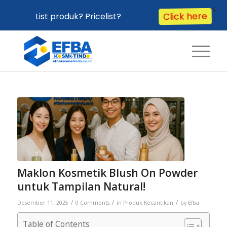
X
List produk? Pricelist?
Click here
Maklon Kosmetik Blush On Powder
untuk Tampilan Natural!
/
/
/
Desember 11, 2025
0 Comments
in
Produk Kecantikan
by
Efba
Table of Contents