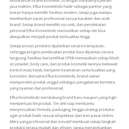
kesuksesan brand kosmetik. Di tengah banyaknya pilihan
jasa maklon, Efba Kosmetindo hadir sebagai partner yang
bukan hanya memiliki fasilitas modern, tetapi juga mampu
memberikan saran profesional sesuai karakter dan arah
brand. Setiap brand memiliki visi unik, dan pendekatan
personal Efba Kosmetindo memastikan setiap ide bisa
diwujudkan menjadi produk berkualitas tinggi.
Setiap proses produksi dijalankan secara transparan,
sehingga progres pembuatan produk bisa dipantau secara
langsung. Fasilitas bersertifikat CPKB memastikan setiap blush
on powder, body care, dan produk kosmetik lainnya melewati
kontrol mutu ketat, menjamin keamanan serta kualitas yang
konsisten. Bersama Efba Kosmetindo, brand owner
memperoleh produk unggul sekaligus pengalaman bermitra
yang nyaman dan profesional.
Efba Kosmetindo mendukung brand baru maupun yang ingin
memperluas lini produk. Tim ahli siap membantu
menyesuaikan formula, packaging, hingga strategi produksi
agar produk hadir sesuai ekspektasi dan tren pasar terkini.
Mitra yang profesional dan inovatif membuat setiap langkah
produksi terasa mudah dan efisien, tanpa mengorbankan